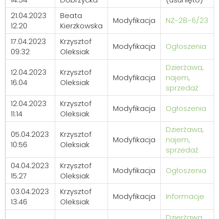
21.04.2023
Beata
Modyfikacja
NZ-28-6/23
12:20
Kierzkowska
17.04.2023
Krzysztof
Modyfikacja
Ogłoszenia
09:32
Oleksiak
Dzierżawa,
12.04.2023
Krzysztof
Modyfikacja
najem,
16:04
Oleksiak
sprzedaż
12.04.2023
Krzysztof
Modyfikacja
Ogłoszenia
11:14
Oleksiak
Dzierżawa,
05.04.2023
Krzysztof
Modyfikacja
najem,
10:56
Oleksiak
sprzedaż
04.04.2023
Krzysztof
Modyfikacja
Ogłoszenia
15:27
Oleksiak
03.04.2023
Krzysztof
Modyfikacja
Informacje
13:46
Oleksiak
Dzierżawa,