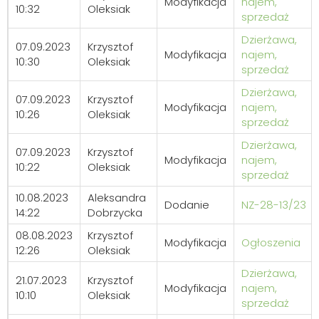
Modyfikacja
najem,
10:32
Oleksiak
sprzedaż
Dzierżawa,
07.09.2023
Krzysztof
Modyfikacja
najem,
10:30
Oleksiak
sprzedaż
Dzierżawa,
07.09.2023
Krzysztof
Modyfikacja
najem,
10:26
Oleksiak
sprzedaż
Dzierżawa,
07.09.2023
Krzysztof
Modyfikacja
najem,
10:22
Oleksiak
sprzedaż
10.08.2023
Aleksandra
Dodanie
NZ-28-13/23
14:22
Dobrzycka
08.08.2023
Krzysztof
Modyfikacja
Ogłoszenia
12:26
Oleksiak
Dzierżawa,
21.07.2023
Krzysztof
Modyfikacja
najem,
10:10
Oleksiak
sprzedaż