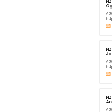
NZ
Og
Adr
htt
NZ
Ja
Adr
htt
NZ
An
Adr