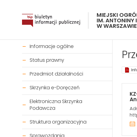
MIEJSKI OGR
IM. ANTONINY 
W WARSZAWIE
Informacje ogólne
Prz
Status prawny
In
Przedmiot działalności
Skrzynka e-Doręczeń
KZ
An
Elektroniczna Skrzynka
Podawcza
Adr
htt
Struktura organizacyjna
Sprawozdania