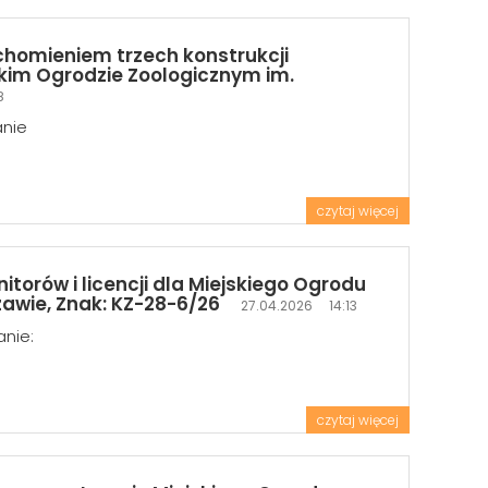
chomieniem trzech konstrukcji
skim Ogrodzie Zoologicznym im.
8
anie
czytaj więcej
orów i licencji dla Miejskiego Ogrodu
zawie, Znak: KZ-28-6/26
27.04.2026 14:13
anie:
czytaj więcej