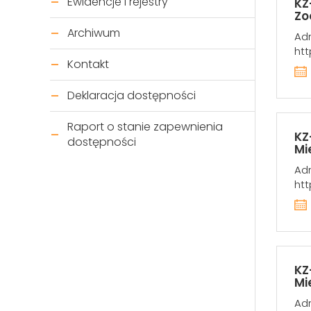
Ewidencje i rejestry
KZ
Zo
Archiwum
Adr
htt
Kontakt
Deklaracja dostępności
Raport o stanie zapewnienia
KZ
dostępności
Mi
Adr
htt
KZ
Mi
Adr