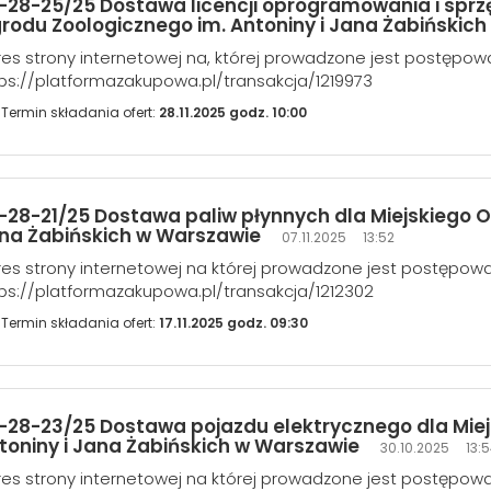
-28-25/25 Dostawa licencji oprogramowania i spr
rodu Zoologicznego im. Antoniny i Jana Żabińskic
es strony internetowej na, której prowadzone jest postępow
ps://platformazakupowa.pl/transakcja/1219973
Termin składania ofert:
28.11.2025 godz. 10:00
-28-21/25 Dostawa paliw płynnych dla Miejskiego O
na Żabińskich w Warszawie
07.11.2025 13:52
es strony internetowej na której prowadzone jest postępow
ps://platformazakupowa.pl/transakcja/1212302
Termin składania ofert:
17.11.2025 godz. 09:30
-28-23/25 Dostawa pojazdu elektrycznego dla Miej
toniny i Jana Żabińskich w Warszawie
30.10.2025 13:
es strony internetowej na której prowadzone jest postępow