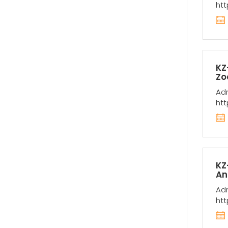
htt
KZ
Zo
Adr
htt
KZ
An
Adr
htt