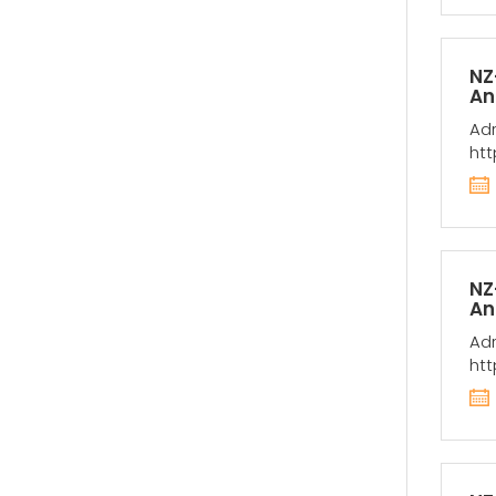
NZ
An
Adr
htt
NZ
An
Adr
htt