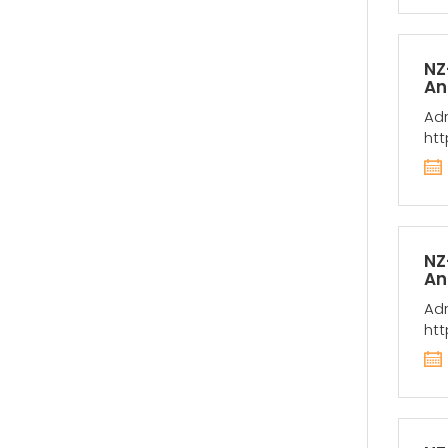
NZ
An
Adr
htt
NZ
An
Adr
htt