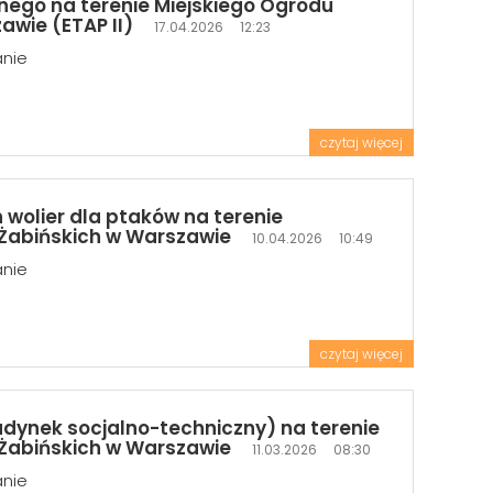
nego na terenie Miejskiego Ogrodu
awie (ETAP II)
17.04.2026 12:23
anie
czytaj więcej
wolier dla ptaków na terenie
a Żabińskich w Warszawie
10.04.2026 10:49
anie
czytaj więcej
ynek socjalno-techniczny) na terenie
a Żabińskich w Warszawie
11.03.2026 08:30
anie