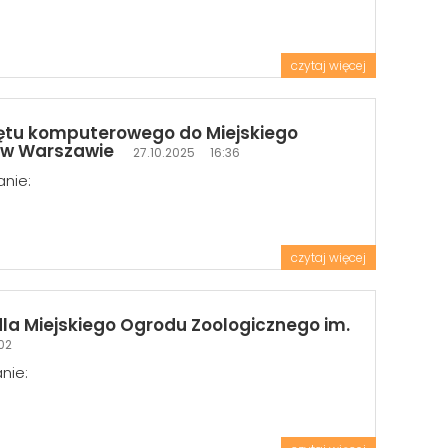
czytaj więcej
zętu komputerowego do Miejskiego
h w Warszawie
27.10.2025 16:36
anie:
czytaj więcej
la Miejskiego Ogrodu Zoologicznego im.
02
nie: