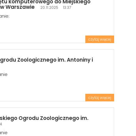
zętu komputerowego do Miejskiego
h w Warszawie
20.11.2025 13:37
anie:
czytaj więcej
grodu Zoologicznego im. Antoniny i
anie
czytaj więcej
skiego Ogrodu Zoologicznego im.
54
anie