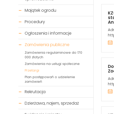
Majątek ogrodu
KZ
st
Procedury
An
Adr
Ogłoszenia i informacje
htt
Zamówienia publiczne
Zamówienia regulaminowe do 170
000 złotych
Zamówienia na usługi społeczne
Do
Zo
Przetargi
Plan postępowań o udzielenie
Adr
zamówień
htt
Rekrutacja
Dzierżawa, najem, sprzedaż