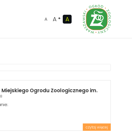
A
A
+
A
la Miejskiego Ogrodu Zoologicznego im.
48
nie:
czytaj więcej