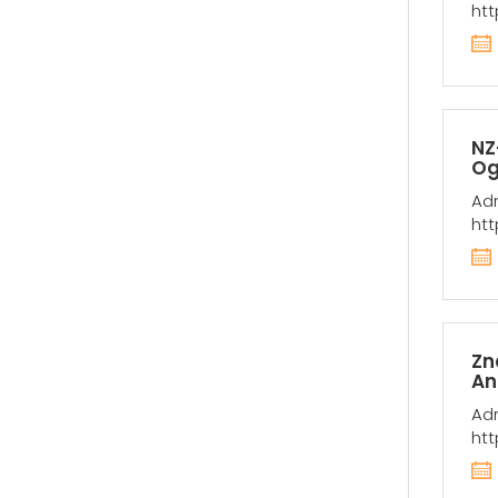
htt
NZ
Og
Adr
htt
Zn
An
Adr
htt