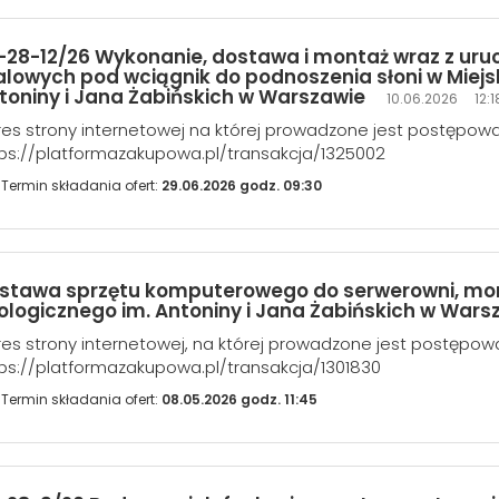
-28-12/26 Wykonanie, dostawa i montaż wraz z uru
alowych pod wciągnik do podnoszenia słoni w Miej
toniny i Jana Żabińskich w Warszawie
10.06.2026 12:1
es strony internetowej na której prowadzone jest postępow
ps://platformazakupowa.pl/transakcja/1325002
Termin składania ofert:
29.06.2026 godz. 09:30
stawa sprzętu komputerowego do serwerowni, monit
ologicznego im. Antoniny i Jana Żabińskich w Wars
es strony internetowej, na której prowadzone jest postępow
ps://platformazakupowa.pl/transakcja/1301830
Termin składania ofert:
08.05.2026 godz. 11:45