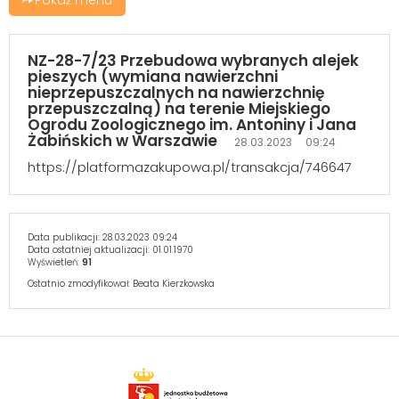
NZ-28-7/23 Przebudowa wybranych alejek
pieszych (wymiana nawierzchni
nieprzepuszczalnych na nawierzchnię
przepuszczalną) na terenie Miejskiego
Ogrodu Zoologicznego im. Antoniny i Jana
Żabińskich w Warszawie
28.03.2023 09:24
https://platformazakupowa.pl/transakcja/746647
Data publikacji:
28.03.2023 09:24
Data ostatniej aktualizacji:
01.01.1970
Wyświetleń:
91
Ostatnio zmodyfikował:
Beata Kierzkowska