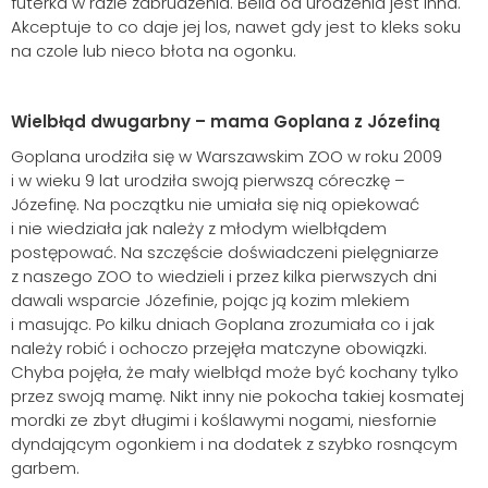
futerka w razie zabrudzenia. Bella od urodzenia jest inna.
Akceptuje to co daje jej los, nawet gdy jest to kleks soku
na czole lub nieco błota na ogonku.
Wielbłąd dwugarbny – mama Goplana z Józefiną
Goplana urodziła się w Warszawskim ZOO w roku 2009
i w wieku 9 lat urodziła swoją pierwszą córeczkę –
Szukaj
Józefinę. Na początku nie umiała się nią opiekować
i nie wiedziała jak należy z młodym wielbłądem
postępować. Na szczęście doświadczeni pielęgniarze
z naszego ZOO to wiedzieli i przez kilka pierwszych dni
dawali wsparcie Józefinie, pojąc ją kozim mlekiem
i masując. Po kilku dniach Goplana zrozumiała co i jak
należy robić i ochoczo przejęła matczyne obowiązki.
Chyba pojęła, że mały wielbłąd może być kochany tylko
przez swoją mamę. Nikt inny nie pokocha takiej kosmatej
mordki ze zbyt długimi i koślawymi nogami, niesfornie
dyndającym ogonkiem i na dodatek z szybko rosnącym
garbem.