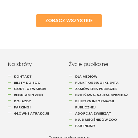
ZOBACZ WSZYSTKIE
Na skróty
Życie publiczne
KONTAKT
DLA MEDIÓW
BILETY DO ZOO
PUNKT OBSŁUGI KLIENTA
GODZ. OTWARCIA
ZAMÓWIENIA PUBLICZNE
REGULAMIN ZOO
DZIERŻAWA, NAJEM, SPRZEDAŻ
DOJAZDY
BIULETYN INFORMACJI
PARKINGI
PUBLICZNEJ
GŁÓWNE ATRAKCJE
ADOPCJA ZWIERZĄT
KLUB MIŁOŚNIKÓW ZOO
PARTNERZY
Dane adresowe