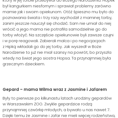
który w jej torbie przebywał do Bożego Narodzenia. Hopek
był kangurkiem niesfornym i sprawiał problemy zarówno
mamie jak i swoim opiekunom. Otóż śpieszno mu było do
poznawania świata i trzy razy wychodził z maminej torby,
zanim jeszcze nauczył się chodzić. Sam nie umiał do niej
wrócić a jego mama nie potrafiła samodzielnie go do
torby włożyć. Na szczęście opiekunowie byli zawsze czujni
i w porę reagowali. Zabierali malca i po negocjacjach
z Hipką wkładali go do jej torby. Jak wyszedł w Boże
Narodzenie to już nie miał szansy na powrót, bo przyszła
wtedy na świat jego siostra Hopsa. Ta przynajmniej była
grzecznym dzieckiem.
Gepard – mama Wilma wraz z Jasmine i Jafarem
Były to pierwsze po kilkunastu latach urodziny gepardów
w Warszawskim ZOO. Zwykle gepardzice rodzą
przynajmniej czwórkę młodych, a bywało u nas nawet 7.
Dzięki temu że Jasmine i Jafar nie mieli więcej rodzeństwa,