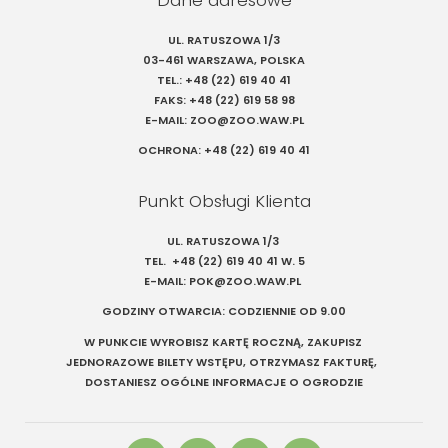
UL. RATUSZOWA 1/3
03-461 WARSZAWA, POLSKA
TEL.:
+48 (22) 619 40 41
FAKS:
+48 (22) 619 58 98
E-MAIL:
ZOO@ZOO.WAW.PL
OCHRONA:
+48 (22) 619 40 41
Punkt Obsługi Klienta
UL. RATUSZOWA 1/3
TEL.
+48 (22) 619 40 41
W. 5
E-MAIL:
POK@ZOO.WAW.PL
GODZINY OTWARCIA: CODZIENNIE OD 9.00
W PUNKCIE WYROBISZ KARTĘ ROCZNĄ, ZAKUPISZ
JEDNORAZOWE BILETY WSTĘPU, OTRZYMASZ FAKTURĘ,
DOSTANIESZ OGÓLNE INFORMACJE O OGRODZIE