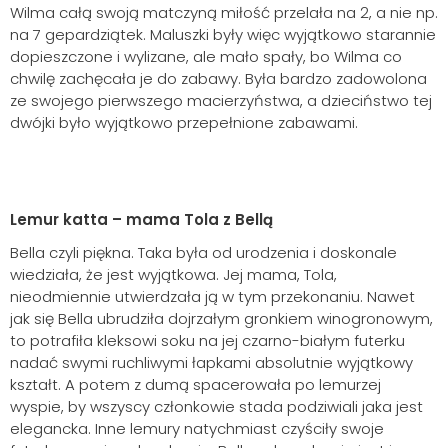
Wilma całą swoją matczyną miłość przelała na 2, a nie np.
na 7 gepardziątek. Maluszki były więc wyjątkowo starannie
dopieszczone i wylizane, ale mało spały, bo Wilma co
chwilę zachęcała je do zabawy. Była bardzo zadowolona
ze swojego pierwszego macierzyństwa, a dzieciństwo tej
dwójki było wyjątkowo przepełnione zabawami.
Lemur katta – mama Tola z Bellą
Bella czyli piękna. Taka była od urodzenia i doskonale
wiedziała, że jest wyjątkowa. Jej mama, Tola,
nieodmiennie utwierdzała ją w tym przekonaniu. Nawet
jak się Bella ubrudziła dojrzałym gronkiem winogronowym,
to potrafiła kleksowi soku na jej czarno-białym futerku
nadać swymi ruchliwymi łapkami absolutnie wyjątkowy
kształt. A potem z dumą spacerowała po lemurzej
wyspie, by wszyscy członkowie stada podziwiali jaka jest
elegancka. Inne lemury natychmiast czyściły swoje