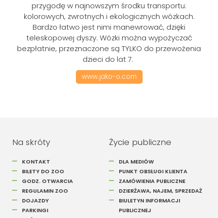
przygodę w najnowszym środku transportu:
kolorowych, zwrotnych i ekologicznych wózkach.
Bardzo łatwo jest nimi manewrować, dzięki
teleskopowej dyszy. Wózki można wypożyczać
bezpłatnie, przeznaczone są TYLKO do przewożenia
dzieci do lat 7.
www.jako-o.com
Na skróty
Życie publiczne
KONTAKT
DLA MEDIÓW
BILETY DO ZOO
PUNKT OBSŁUGI KLIENTA
GODZ. OTWARCIA
ZAMÓWIENIA PUBLICZNE
REGULAMIN ZOO
DZIERŻAWA, NAJEM, SPRZEDAŻ
DOJAZDY
BIULETYN INFORMACJI
PARKINGI
PUBLICZNEJ