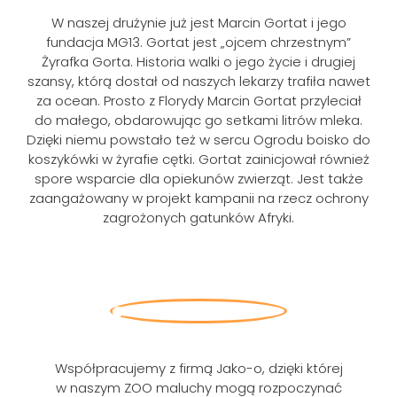
W naszej drużynie już jest Marcin Gortat i jego
fundacja MG13. Gortat jest „ojcem chrzestnym”
Żyrafka Gorta. Historia walki o jego życie i drugiej
szansy, którą dostał od naszych lekarzy trafiła nawet
za ocean. Prosto z Florydy Marcin Gortat przyleciał
do małego, obdarowując go setkami litrów mleka.
Dzięki niemu powstało też w sercu Ogrodu boisko do
koszykówki w żyrafie cętki. Gortat zainicjował również
spore wsparcie dla opiekunów zwierząt. Jest także
Szukaj
zaangażowany w projekt kampanii na rzecz ochrony
zagrożonych gatunków Afryki.
Współpracujemy z firmą Jako-o, dzięki której
w naszym ZOO maluchy mogą rozpoczynać