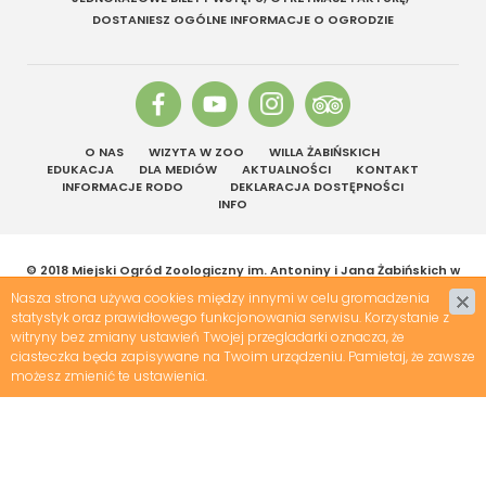
DOSTANIESZ OGÓLNE INFORMACJE O OGRODZIE
O NAS
WIZYTA W ZOO
WILLA ŻABIŃSKICH
EDUKACJA
DLA MEDIÓW
AKTUALNOŚCI
KONTAKT
INFORMACJE RODO
DEKLARACJA DOSTĘPNOŚCI
INFO
© 2018 Miejski Ogród Zoologiczny im. Antoniny i Jana Żabińskich w
Warszawie | Wszelkie prawa zastrzeżone
Nasza strona używa cookies między innymi w celu gromadzenia
Projekt &
cms
:
www.zstudio.pl
statystyk oraz prawidłowego funkcjonowania serwisu. Korzystanie z
witryny bez zmiany ustawień Twojej przegladarki oznacza, że
ciasteczka będa zapisywane na Twoim urządzeniu. Pamietaj, że zawsze
możesz zmienić te ustawienia.