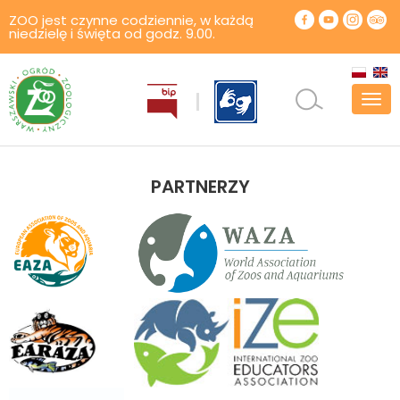
ZOO jest czynne codziennie, w każdą
niedzielę i święta od godz. 9.00.
Pok
men
PARTNERZY