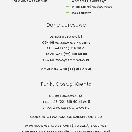
GŁÓWNE ATRAKCJE
ADOPCJA ZWIERZĄT
KLUB MIŁOŚNIKÓW ZOO
PARTNERZY
Dane adresowe
UL. RATUSZOWA 1/3
03-461 WARSZAWA, POLSKA
TEL.:
+48 (22) 619 40 41
FAKS:
+48 (22) 619 58 98
E-MAIL:
ZOO@ZOO.WAW.PL
OCHRONA:
+48 (22) 619 40 41
Punkt Obsługi Klienta
UL. RATUSZOWA 1/3
TEL.
+48 (22) 619 40 41
W. 5
E-MAIL:
POK@ZOO.WAW.PL
GODZINY OTWARCIA: CODZIENNIE OD 9.00
W PUNKCIE WYROBISZ KARTĘ ROCZNĄ, ZAKUPISZ
JEDNORAZOWE BILETY WSTĘPU, OTRZYMASZ FAKTURĘ,