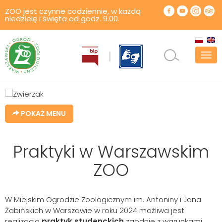
ZOO jest czynne codziennie, w każdą
niedzielę i święta od godz. 9.00.
Pok
men
POKAŻ MENU
Praktyki w Warszawskim
ZOO
W Miejskim Ogrodzie Zoologicznym im. Antoniny i Jana
Żabińskich w Warszawie w roku 2024 możliwa jest
realizacja
praktyk studenckich
zgodnie z warunkami