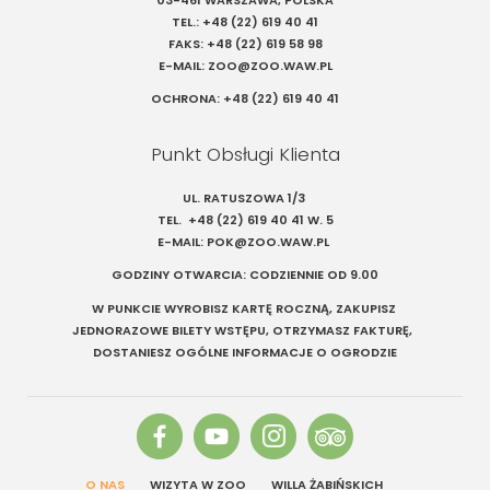
TEL.:
+48 (22) 619 40 41
FAKS:
+48 (22) 619 58 98
E-MAIL:
ZOO@ZOO.WAW.PL
OCHRONA:
+48 (22) 619 40 41
Punkt Obsługi Klienta
UL. RATUSZOWA 1/3
TEL.
+48 (22) 619 40 41
W. 5
E-MAIL:
POK@ZOO.WAW.PL
GODZINY OTWARCIA: CODZIENNIE OD 9.00
W PUNKCIE WYROBISZ KARTĘ ROCZNĄ, ZAKUPISZ
JEDNORAZOWE BILETY WSTĘPU, OTRZYMASZ FAKTURĘ,
DOSTANIESZ OGÓLNE INFORMACJE O OGRODZIE
O NAS
WIZYTA W ZOO
WILLA ŻABIŃSKICH