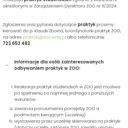
określonymi w Zarządzeniem Dyrektora ZOO nr 11/2024.
Zgłoszenia oraz pytania dotyczące
praktyk
prosimy
kierować do p. Klaudii Zboina, koordynatorki praktyk ZOO,
na adres
praktyki@zoo.waw.pl
albo telefonicznie
723 653 482
.
Informacje dla osób zainteresowanych
odbywaniem praktyk w ZOO:
Realizacja praktyk studenckich w ZOO jest możliwa
po spełnieniu co najmniej jednego z poniższych
warunków:
zawarcia porozumienia pomiędzy ZOO a
podmiotem kierującym (uczelnią).
wystawienia przez uczelnię skierowania na praktyki
(dotyczy uczelni, z którymi ZOO zawarło umowy