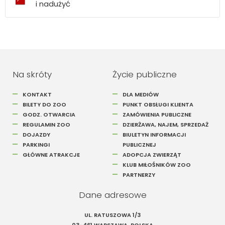
i nadużyć
Na skróty
Życie publiczne
KONTAKT
DLA MEDIÓW
BILETY DO ZOO
PUNKT OBSŁUGI KLIENTA
GODZ. OTWARCIA
ZAMÓWIENIA PUBLICZNE
REGULAMIN ZOO
DZIERŻAWA, NAJEM, SPRZEDAŻ
DOJAZDY
BIULETYN INFORMACJI
PARKINGI
PUBLICZNEJ
GŁÓWNE ATRAKCJE
ADOPCJA ZWIERZĄT
KLUB MIŁOŚNIKÓW ZOO
PARTNERZY
Dane adresowe
UL. RATUSZOWA 1/3
03-461 WARSZAWA, POLSKA