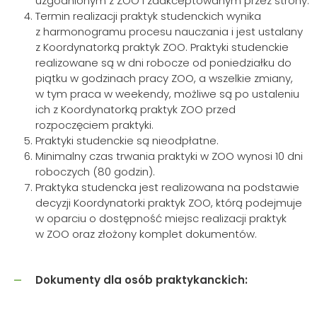
uzgodnionym z ZOO i zaakceptowanym przez strony.
Termin realizacji praktyk studenckich wynika
z harmonogramu procesu nauczania i jest ustalany
z Koordynatorką praktyk ZOO. Praktyki studenckie
realizowane są w dni robocze od poniedziałku do
piątku w godzinach pracy ZOO, a wszelkie zmiany,
w tym praca w weekendy, możliwe są po ustaleniu
ich z Koordynatorką praktyk ZOO przed
rozpoczęciem praktyki.
Praktyki studenckie są nieodpłatne.
Minimalny czas trwania praktyki w ZOO wynosi 10 dni
roboczych (80 godzin).
Praktyka studencka jest realizowana na podstawie
decyzji Koordynatorki praktyk ZOO, którą podejmuje
w oparciu o dostępność miejsc realizacji praktyk
w ZOO oraz złożony komplet dokumentów.
Dokumenty dla osób praktykanckich: