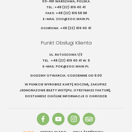
03-461 WARSZAWA, POLSKA
TEL.:
+48 (22) 619 40 41
FAKS:
+48 (22) 619 58 98
E-MAIL:
ZOO@ZOO.WAW.PL
OCHRONA:
+48 (22) 619 40 41
Punkt Obsługi Klienta
UL. RATUSZOWA 1/3
TEL.
+48 (22) 619 40 41
W. 5
E-MAIL:
POK@ZOO.WAW.PL
GODZINY OTWARCIA: CODZIENNIE OD 9.00
W PUNKCIE WYROBISZ KARTĘ ROCZNĄ, ZAKUPISZ
JEDNORAZOWE BILETY WSTĘPU, OTRZYMASZ FAKTURĘ,
DOSTANIESZ OGÓLNE INFORMACJE O OGRODZIE
O NAS
WIZYTA W ZOO
WILLA ŻABIŃSKICH