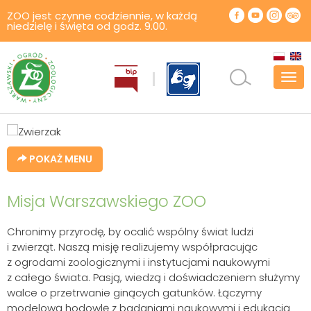
ZOO jest czynne codziennie, w każdą
niedzielę i święta od godz. 9.00.
Pok
men
POKAŻ MENU
Misja Warszawskiego ZOO
Chronimy przyrodę, by ocalić wspólny świat ludzi
i zwierząt. Naszą misję realizujemy współpracując
z ogrodami zoologicznymi i instytucjami naukowymi
z całego świata. Pasją, wiedzą i doświadczeniem służymy
walce o przetrwanie ginących gatunków. Łączymy
modelową hodowlę z badaniami naukowymi i edukacją