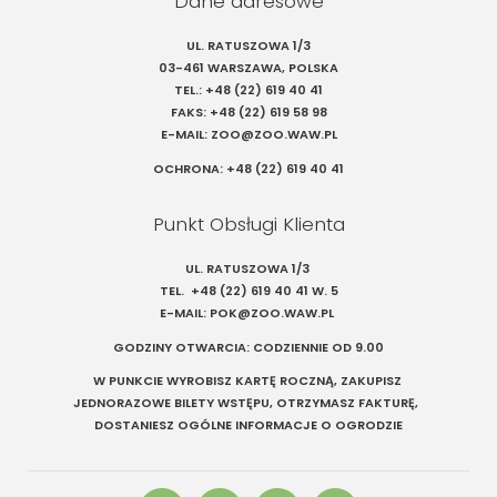
Dane adresowe
UL. RATUSZOWA 1/3
03-461 WARSZAWA, POLSKA
TEL.:
+48 (22) 619 40 41
FAKS:
+48 (22) 619 58 98
E-MAIL:
ZOO@ZOO.WAW.PL
OCHRONA:
+48 (22) 619 40 41
Punkt Obsługi Klienta
UL. RATUSZOWA 1/3
TEL.
+48 (22) 619 40 41
W. 5
E-MAIL:
POK@ZOO.WAW.PL
GODZINY OTWARCIA: CODZIENNIE OD 9.00
W PUNKCIE WYROBISZ KARTĘ ROCZNĄ, ZAKUPISZ
JEDNORAZOWE BILETY WSTĘPU, OTRZYMASZ FAKTURĘ,
DOSTANIESZ OGÓLNE INFORMACJE O OGRODZIE