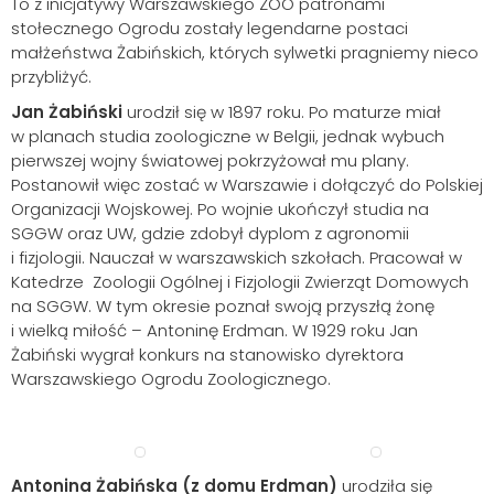
To z inicjatywy Warszawskiego ZOO patronami
stołecznego Ogrodu zostały legendarne postaci
małżeństwa Żabińskich, których sylwetki pragniemy nieco
przybliżyć.
Jan Żabiński
urodził się w 1897 roku. Po maturze miał
w planach studia zoologiczne w Belgii, jednak wybuch
pierwszej wojny światowej pokrzyżował mu plany.
Postanowił więc zostać w Warszawie i dołączyć do Polskiej
Organizacji Wojskowej. Po wojnie ukończył studia na
SGGW oraz UW, gdzie zdobył dyplom z agronomii
i fizjologii. Nauczał w warszawskich szkołach. Pracował w
Katedrze Zoologii Ogólnej i Fizjologii Zwierząt Domowych
na SGGW. W tym okresie poznał swoją przyszłą żonę
i wielką miłość – Antoninę Erdman. W 1929 roku Jan
Żabiński wygrał konkurs na stanowisko dyrektora
Warszawskiego Ogrodu Zoologicznego.
Antonina Żabińska (z domu Erdman)
urodziła się