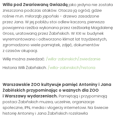
Willa pod Zwariowaną Gwiazdą
jako jedyna nie została
zniszczona podczas ataków. Otacza ją ogród, gdzie
rośnie m.in. miłorząb japoński - drzewo zasadzone
przez Jana. W jej pobliżu stoi odlew kaczora, pierwsza
powojenna rzeźba wykonana przez rzeźbiarkę Magdalenę
Gross, uratowaną przez Żabińskich. W XXI w. budynek
wyremontowano i odtworzono klimat lat trzydziestych,
zgromadzono wiele pamiątek, zdjęć, dokumentów
z czasów okupacji.
Willę można zwiedzać:
/willa-zabinskich/zwiedzanie
Historia Willi Żabińskich:
/willa-zabinskich/historia
Warszawskie ZOO kultywuje pamięć Antoniny i Jana
Żabińskich przypominając o ważnych dla ZOO
i Warszawy wydarzeniach.
Pamiętają i przypominają
postaci Żabińskich muzea, uczelnie, organizacje
społeczne, IPN, media i vlogerzy internetowi. Na świecie
historię Antoniny i Jana Żabińskich rozsławiła