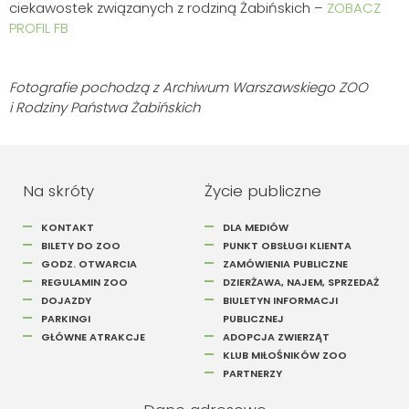
ciekawostek związanych z rodziną Żabińskich –
ZOBACZ
PROFIL FB
Fotografie pochodzą z Archiwum Warszawskiego ZOO
i Rodziny Państwa Żabińskich
Na skróty
Życie publiczne
KONTAKT
DLA MEDIÓW
BILETY DO ZOO
PUNKT OBSŁUGI KLIENTA
GODZ. OTWARCIA
ZAMÓWIENIA PUBLICZNE
REGULAMIN ZOO
DZIERŻAWA, NAJEM, SPRZEDAŻ
DOJAZDY
BIULETYN INFORMACJI
PARKINGI
PUBLICZNEJ
GŁÓWNE ATRAKCJE
ADOPCJA ZWIERZĄT
KLUB MIŁOŚNIKÓW ZOO
PARTNERZY