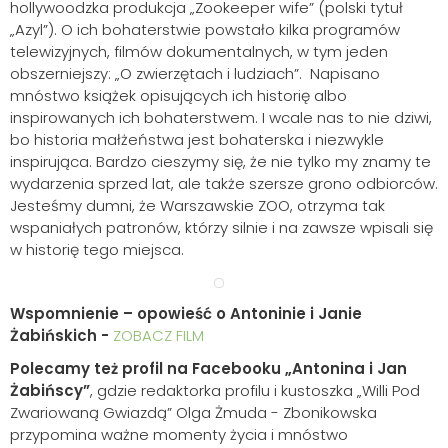
hollywoodzka produkcja „Zookeeper wife” (polski tytuł
„Azyl”). O ich bohaterstwie powstało kilka programów
telewizyjnych, filmów dokumentalnych, w tym jeden
obszerniejszy: „O zwierzętach i ludziach”. Napisano
mnóstwo książek opisujących ich historię albo
inspirowanych ich bohaterstwem. I wcale nas to nie dziwi,
bo historia małżeństwa jest bohaterska i niezwykle
inspirująca. Bardzo cieszymy się, że nie tylko my znamy te
wydarzenia sprzed lat, ale także szersze grono odbiorców.
Jesteśmy dumni, że Warszawskie ZOO, otrzyma tak
wspaniałych patronów, którzy silnie i na zawsze wpisali się
w historię tego miejsca.
Wspomnienie – opowieść o Antoninie i Janie
Żabińskich -
ZOBACZ FILM
Polecamy też profil na Facebooku „Antonina i Jan
Żabińscy”
, gdzie redaktorka profilu i kustoszka „Willi Pod
Zwariowaną Gwiazdą” Olga Żmuda - Zbonikowska
przypomina ważne momenty życia i mnóstwo