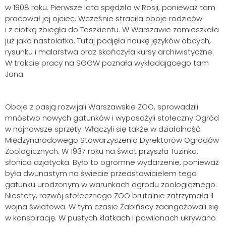
w 1908 roku. Pierwsze lata spędziła w Rosji, ponieważ tam
pracował jej ojciec. Wcześnie straciła oboje rodziców
i z ciotką zbiegła do Taszkientu. W Warszawie zamieszkała
już jako nastolatka. Tutaj podjęła naukę języków obcych,
rysunku i malarstwa oraz skończyła kursy archiwistyczne.
W trakcie pracy na SGGW poznała wykładającego tam
Jana.
Oboje z pasją rozwijali Warszawskie ZOO, sprowadzili
mnóstwo nowych gatunków i wyposażyli stołeczny Ogród
w najnowsze sprzęty. Włączyli się także w działalność
Międzynarodowego Stowarzyszenia Dyrektorów Ogrodów
Zoologicznych. W 1937 roku na świat przyszła Tuzinka,
słonica azjatycka. Było to ogromne wydarzenie, ponieważ
była dwunastym na świecie przedstawicielem tego
gatunku urodzonym w warunkach ogrodu zoologicznego.
Niestety, rozwój stołecznego ZOO brutalnie zatrzymała II
wojna światowa. W tym czasie Żabińscy zaangażowali się
w konspirację. W pustych klatkach i pawilonach ukrywano