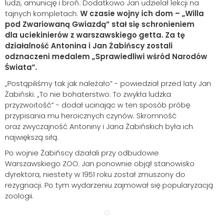
ludzi, amunicję i broń. Dodatkowo Jan udzielał lekcji na
tajnych kompletach.
W czasie wojny ich dom – „Willa
pod Zwariowaną Gwiazdą” stał się schronieniem
dla uciekinierów z warszawskiego getta. Za tę
działalność Antonina i Jan Żabińscy zostali
odznaczeni medalem „Sprawiedliwi wśród Narodów
Świata”.
„Postąpiliśmy tak jak należało” - powiedział przed laty Jan
Szukaj
Żabiński. „To nie bohaterstwo. To zwykła ludzka
przyzwoitość” - dodał ucinając w ten sposób próbę
przypisania mu heroicznych czynów. Skromność
oraz zwyczajność Antoniny i Jana Żabińskich była ich
największą siłą.
Po wojnie Żabińscy działali przy odbudowie
Warszawskiego ZOO. Jan ponownie objął stanowisko
dyrektora, niestety w 1951 roku został zmuszony do
rezygnacji. Po tym wydarzeniu zajmował się popularyzacją
zoologii.