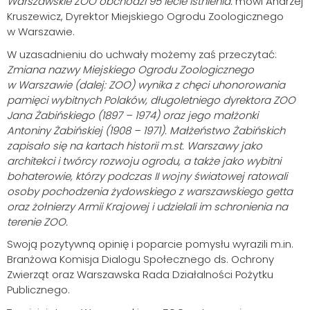
Warszawskie ZOO obchodzi 95 lecie istnienia.
mówi Andrzej
Kruszewicz, Dyrektor Miejskiego Ogrodu Zoologicznego
w Warszawie.
W uzasadnieniu do uchwały możemy zaś przeczytać:
Zmiana nazwy Miejskiego Ogrodu Zoologicznego
w Warszawie (dalej: ZOO) wynika z chęci uhonorowania
pamięci wybitnych Polaków, długoletniego dyrektora ZOO
Jana Żabińskiego (1897 – 1974) oraz jego małżonki
Antoniny Żabińskiej (1908 – 1971). Małżeństwo Żabińskich
zapisało się na kartach historii m.st. Warszawy jako
architekci i twórcy rozwoju ogrodu, a także jako wybitni
bohaterowie, którzy podczas II wojny światowej ratowali
osoby pochodzenia żydowskiego z warszawskiego getta
oraz żołnierzy Armii Krajowej i udzielali im schronienia na
terenie ZOO.
Swoją pozytywną opinię i poparcie pomysłu wyrazili m.in.
Branżowa Komisja Dialogu Społecznego ds. Ochrony
Zwierząt oraz Warszawska Rada Działalności Pożytku
Publicznego.