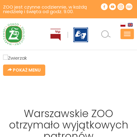
ZOO jest czynne codziennie, w każdą
niedzielę i święta od godz. 9.00.
Pok
men
POKAŻ MENU
Warszawskie ZOO
otrzymało wyjątkowych
patronów