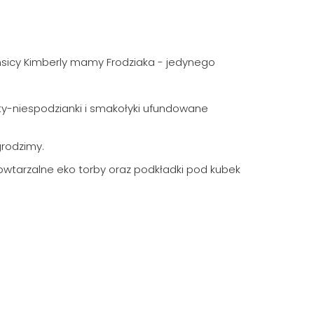
nsicy Kimberly mamy Frodziaka - jedynego
ty-niespodzianki i smakołyki ufundowane
grodzimy.
owtarzalne eko torby oraz podkładki pod kubek