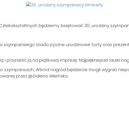
łp Człekokształtnych będziemy świętować 30. urodziny szympa
ków szympansiego stada pyszne urodzinowe torty oraz prezen
i przynieść ją na piątkową imprezę. Najpiękniejsze laurki na
y o szympansach. Wśród nagród będziecie mogli wygrać niep
towanej przez @Galeria Wileńska.