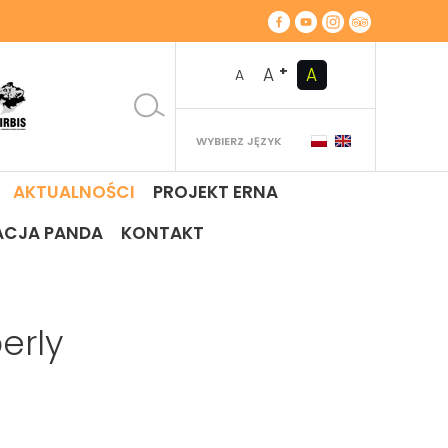
+
A
A
A
WYBIERZ JĘZYK
AKTUALNOŚCI
PROJEKT ERNA
ACJA PANDA
KONTAKT
erly