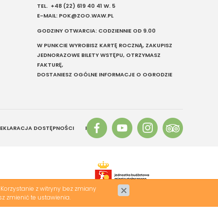
TEL.
+48 (22) 619 40 41
W. 5
E-MAIL:
POK@ZOO.WAW.PL
GODZINY OTWARCIA: CODZIENNIE OD 9.00
W PUNKCIE WYROBISZ KARTĘ ROCZNĄ, ZAKUPISZ
JEDNORAZOWE BILETY WSTĘPU, OTRZYMASZ
FAKTURĘ,
DOSTANIESZ OGÓLNE INFORMACJE O OGRODZIE
EKLARACJA DOSTĘPNOŚCI
INFO
Korzystanie z witryny bez zmiany
z zmienić te ustawienia.