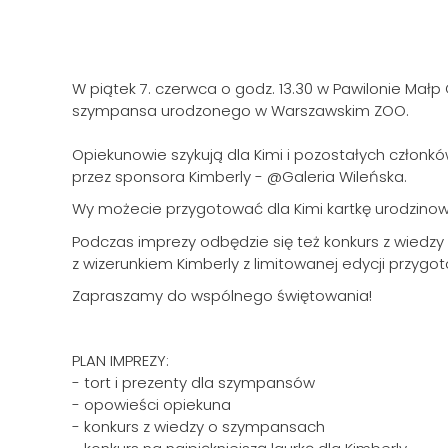
W piątek 7. czerwca o godz. 13.30 w Pawilonie Ma
szympansa urodzonego w Warszawskim ZOO.
Opiekunowie szykują dla Kimi i pozostałych człon
przez sponsora Kimberly - @Galeria Wileńska.
Wy możecie przygotować dla Kimi kartkę urodzinową 
Podczas imprezy odbędzie się też konkurs z wiedz
z wizerunkiem Kimberly z limitowanej edycji przygo
Zapraszamy do wspólnego świętowania!
PLAN IMPREZY:
- tort i prezenty dla szympansów
- opowieści opiekuna
- konkurs z wiedzy o szympansach