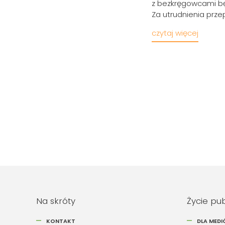
z bezkręgowcami będ
Za utrudnienia prz
czytaj więcej
Na skróty
Życie pu
KONTAKT
DLA MED