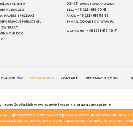
SŁUGI KLIENTA
03-461 WARSZAWA, POLSKA
IA PUBLICZNE
TEL.:
+48 (22) 619 40 41
A, NAJEM, SPRZEDAŻ
FAKS:
+48 (22) 619 58 98
 INFORMACJI PUBLICZNEJ
E-MAIL:
ZOO@ZOO.WAW.PL
 ZWIERZĄT
OCHRONA:
+48 (22) 619 40 41
ŁOŚNIKÓW ZOO
ZY
DLA MEDIÓW
AKTUALNOŚCI
KONTAKT
INFORMACJE RODO
D
y i Jana Żabińskich w Warszawie | Wszelkie prawa zastrzeżone
 celu gromadzenia statystyk oraz prawidłowego funkcjonowania serwisu. 
iasteczka będa zapisywane na Twoim urządzeniu. Pamietaj, że zawsze możes