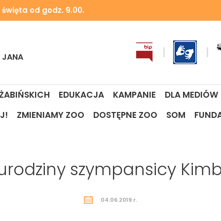
 święta od godz. 9.00.
I JANA
 ŻABIŃSKICH
EDUKACJA
KAMPANIE
DLA MEDIÓW
J!
ZMIENIAMY ZOO
DOSTĘPNE ZOO
SOM
FUND
 urodziny szympansicy Kimb
04.06.2019 r.