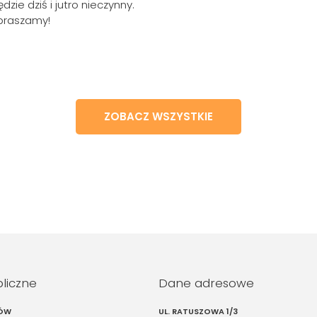
zie dziś i jutro nieczynny.
epraszamy!
ZOBACZ WSZYSTKIE
bliczne
Dane adresowe
IÓW
UL. RATUSZOWA 1/3