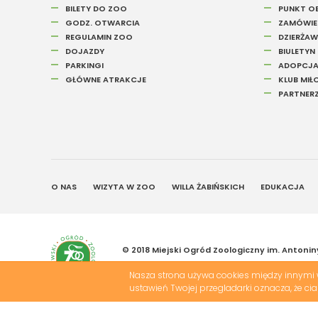
BILETY DO ZOO
PUNKT OB
GODZ. OTWARCIA
ZAMÓWIEN
REGULAMIN ZOO
DZIERŻAW
DOJAZDY
BIULETYN
PARKINGI
ADOPCJA
GŁÓWNE ATRAKCJE
KLUB MI
PARTNER
O NAS
WIZYTA W ZOO
WILLA ŻABIŃSKICH
EDUKACJA
© 2018 Miejski Ogród Zoologiczny im. Antonin
Projekt &
cms
:
www.zstudio.pl
Nasza strona używa cookies między innymi w
ustawień Twojej przegladarki oznacza, że c