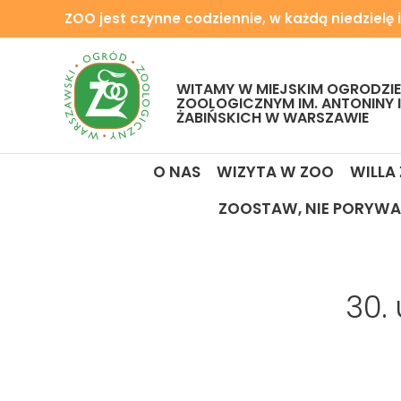
ZOO jest czynne codziennie, w każdą niedzielę i
WITAMY W MIEJSKIM OGRODZIE
ZOOLOGICZNYM IM. ANTONINY 
ŻABIŃSKICH W WARSZAWIE
O NAS
WIZYTA W ZOO
WILLA
ZOOSTAW, NIE PORYWA
30.