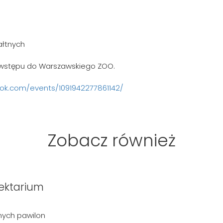
ałtnych
 wstępu do Warszawskiego ZOO.
ok.com/events/1091942277861142/
Zobacz również
ektarium
nych pawilon