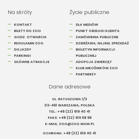
Na skróty
Życie publiczne
KONTAKT
DLA MEDIÓW
BILETY DO ZOO
PUNKT OBSŁUGI KLIENTA
GODZ. OTWARCIA
ZAMÓWIENIA PUBLICZNE
REGULAMIN ZOO
DZIERŻAWA, NAJEM, SPRZEDAŻ
DOJAZDY
BIULETYN INFORMACJI
PARKINGI
PUBLICZNEJ
GŁÓWNE ATRAKCJE
ADOPCJA ZWIERZĄT
KLUB MIŁOŚNIKÓW ZOO
PARTNERZY
Dane adresowe
UL. RATUSZOWA 1/3
03-461 WARSZAWA, POLSKA
TEL.:
+48 (22) 619 40 41
FAKS:
+48 (22) 619 58 98
E-MAIL:
ZOO@ZOO.WAW.PL
OCHRONA:
+48 (22) 619 40 41