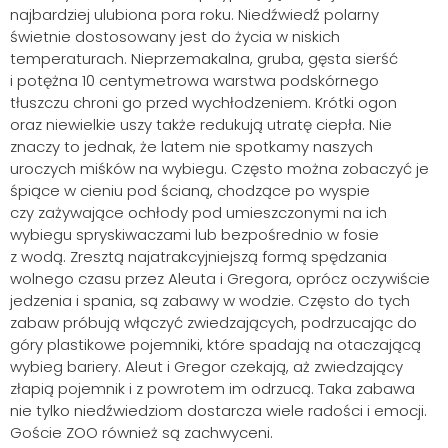
najbardziej ulubiona pora roku. Niedźwiedź polarny
świetnie dostosowany jest do życia w niskich
temperaturach. Nieprzemakalna, gruba, gęsta sierść
i potężna 10 centymetrowa warstwa podskórnego
tłuszczu chroni go przed wychłodzeniem. Krótki ogon
oraz niewielkie uszy także redukują utratę ciepła. Nie
znaczy to jednak, że latem nie spotkamy naszych
uroczych miśków na wybiegu. Często można zobaczyć je
śpiące w cieniu pod ścianą, chodzące po wyspie
czy zażywające ochłody pod umieszczonymi na ich
wybiegu spryskiwaczami lub bezpośrednio w fosie
z wodą. Zresztą najatrakcyjniejszą formą spędzania
wolnego czasu przez Aleuta i Gregora, oprócz oczywiście
jedzenia i spania, są zabawy w wodzie. Często do tych
zabaw próbują włączyć zwiedzających, podrzucając do
góry plastikowe pojemniki, które spadają na otaczającą
wybieg bariery. Aleut i Gregor czekają, aż zwiedzający
złapią pojemnik i z powrotem im odrzucą. Taka zabawa
nie tylko niedźwiedziom dostarcza wiele radości i emocji.
Goście ZOO również są zachwyceni.