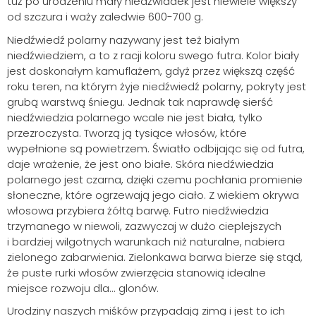
tuż po urodzeniu mały niedźwiadek jest niewiele większy
od szczura i waży zaledwie 600-700 g.
Niedźwiedź polarny nazywany jest też białym
niedźwiedziem, a to z racji koloru swego futra. Kolor biały
jest doskonałym kamuflażem, gdyż przez większą część
roku teren, na którym żyje niedźwiedź polarny, pokryty jest
grubą warstwą śniegu. Jednak tak naprawdę sierść
niedźwiedzia polarnego wcale nie jest biała, tylko
przezroczysta. Tworzą ją tysiące włosów, które
wypełnione są powietrzem. Światło odbijając się od futra,
daje wrażenie, że jest ono białe. Skóra niedźwiedzia
polarnego jest czarna, dzięki czemu pochłania promienie
słoneczne, które ogrzewają jego ciało. Z wiekiem okrywa
włosowa przybiera żółtą barwę. Futro niedźwiedzia
trzymanego w niewoli, zazwyczaj w dużo cieplejszych
i bardziej wilgotnych warunkach niż naturalne, nabiera
zielonego zabarwienia. Zielonkawa barwa bierze się stąd,
że puste rurki włosów zwierzęcia stanowią idealne
miejsce rozwoju dla... glonów.
Urodziny naszych miśków przypadają zimą i jest to ich