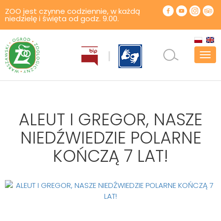
ZOO jest czynne codziennie, w każdą
niedzielę i święta od godz. 9.00.
Pok
men
ALEUT I GREGOR, NASZE
NIEDŹWIEDZIE POLARNE
KOŃCZĄ 7 LAT!