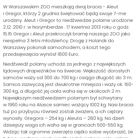
W Warszawskim ZOO mieszkają dwaj bracia - Aleut
i Gregor, którzy 2 grudnia świętować będą swoje 7-me
urodziny. Aleut i Gregor to niedźwiedzie polarne urodzone
2.12. 2010 r. w Norymberdze . 17 kwietnia 2013 roku o godz.
15.15 Gregor i Aleut przekroczyli bramę naszego ZOO jako
niespełna 3 letni młodzieńcy. Drogę z Holandii do
Warszawy pokonali samochodem, a koszt tego
przedsięwzięcia wyniósł 1800 Euro.
Niedźwiedź polarny uchodzi za jednego z największych
lądowych drapieżników na świecie. Większość dorosłych
samców waży od 300 do 700 kg i osiąga długość do 3 m.
Samica zazwyczaj jest dwukrotnie mniejsza i waży ok. 150-
300 kg, a długość jej ciała waha się w okolicach 2 m.
Największym niedźwiedziem polarnym był schwytany
w 1960 roku na Alasce samiec ważący 1002 kg. Nasi bracia
tuż po przybyciu również zostali zważeni, a ich ciężary
wynosiły: Gregora – 254 kg i Aleuta – 280 kg. Na dzień
dzisiejszy waga ich waha się w granicach 500-550 kg.
Widząc tak ogromne zwierzęta ciężko sobie wyobrazić, że