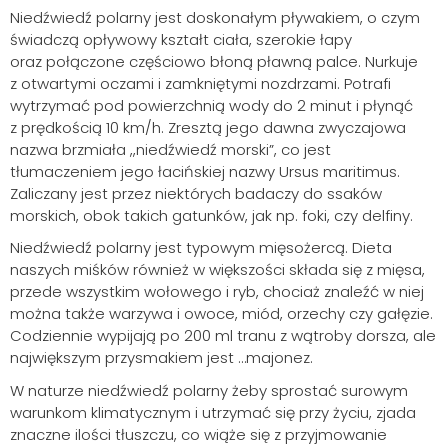
Niedźwiedź polarny jest doskonałym pływakiem, o czym
świadczą opływowy kształt ciała, szerokie łapy
oraz połączone częściowo błoną pławną palce. Nurkuje
z otwartymi oczami i zamkniętymi nozdrzami. Potrafi
wytrzymać pod powierzchnią wody do 2 minut i płynąć
z prędkością 10 km/h. Zresztą jego dawna zwyczajowa
nazwa brzmiała ,,niedźwiedź morski”, co jest
tłumaczeniem jego łacińskiej nazwy Ursus maritimus.
Zaliczany jest przez niektórych badaczy do ssaków
morskich, obok takich gatunków, jak np. foki, czy delfiny.
Niedźwiedź polarny jest typowym mięsożercą. Dieta
naszych miśków również w większości składa się z mięsa,
przede wszystkim wołowego i ryb, chociaż znaleźć w niej
Szukaj
można także warzywa i owoce, miód, orzechy czy gałęzie.
Codziennie wypijają po 200 ml tranu z wątroby dorsza, ale
największym przysmakiem jest …majonez.
W naturze niedźwiedź polarny żeby sprostać surowym
warunkom klimatycznym i utrzymać się przy życiu, zjada
znaczne ilości tłuszczu, co wiąże się z przyjmowanie