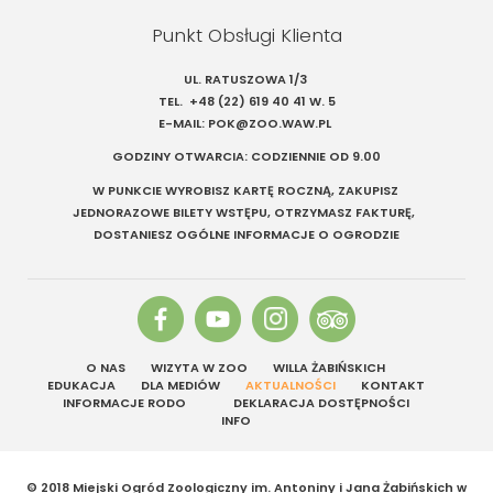
Punkt Obsługi Klienta
UL. RATUSZOWA 1/3
TEL.
+48 (22) 619 40 41
W. 5
E-MAIL:
POK@ZOO.WAW.PL
GODZINY OTWARCIA: CODZIENNIE OD 9.00
W PUNKCIE WYROBISZ KARTĘ ROCZNĄ, ZAKUPISZ
JEDNORAZOWE BILETY WSTĘPU, OTRZYMASZ FAKTURĘ,
DOSTANIESZ OGÓLNE INFORMACJE O OGRODZIE
O NAS
WIZYTA W ZOO
WILLA ŻABIŃSKICH
EDUKACJA
DLA MEDIÓW
AKTUALNOŚCI
KONTAKT
INFORMACJE RODO
DEKLARACJA DOSTĘPNOŚCI
INFO
© 2018 Miejski Ogród Zoologiczny im. Antoniny i Jana Żabińskich w