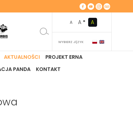
+
A
A
A
WYBIERZ JĘZYK
AKTUALNOŚCI
PROJEKT ERNA
ACJA PANDA
KONTAKT
nowa