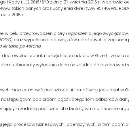
o i Rady (UE) 2016/679 z dnia 27 kwietnia 2016 r. w sprawie 
wu takich danych oraz uchylenia dyrektywy 95/46/WE. RODO
aja 2018 r.
we w celu przeprowadzenia Gry i ogłoszenia jego zwycięzców
b RODO
) oraz wypełnienia obowiązków nałożonych przepisami
 ile takie powstaną
.
obrowolne jednak niezbędne do udziału w Grze tj. w celu re
imalizmu zbieramy wyłącznie dane niezbędne do przeprowadze
ch może stanowić przeszkodę uniemożliwiającą udział w Gr
 następującym odbiorcom bądź kategoriom odbiorców dany
jącym zadania publiczne lub działającym na zlecenie organó
cji jego procesów biznesowych i operacyjnych, w tym podm