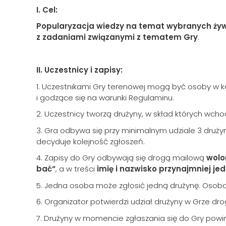
I. Cel:
Popularyzacja wiedzy na temat wybranych żyw
z zadaniami związanymi z tematem Gry
.
II. Uczestnicy i zapisy:
1. Uczestnikami Gry terenowej mogą być osoby w k
i godzące się na warunki Regulaminu.
2. Uczestnicy tworzą drużyny, w skład których wcho
3. Gra odbywa się przy minimalnym udziale 3 drużyn.
decyduje kolejność zgłoszeń.
4. Zapisy do Gry odbywają się drogą mailową
wolo
bać“
, a w treści
imię i nazwisko przynajmniej je
5. Jedna osoba może zgłosić jedną drużynę. Osoba
6. Organizator potwierdzi udział drużyny w Grze dr
7. Drużyny w momencie zgłaszania się do Gry powi