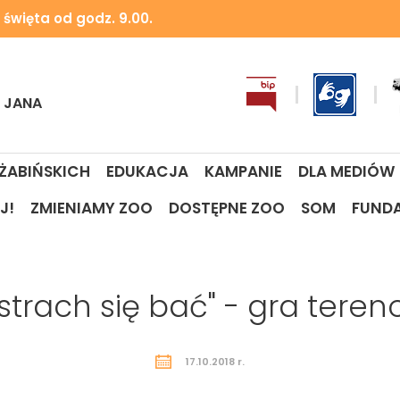
 święta od godz. 9.00.
I JANA
 ŻABIŃSKICH
EDUKACJA
KAMPANIE
DLA MEDIÓW
J!
ZMIENIAMY ZOO
DOSTĘPNE ZOO
SOM
FUND
 strach się bać" - gra tere
17.10.2018 r.