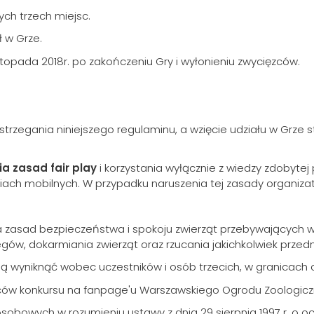
ych trzech miejsc.
ł w Grze.
istopada 2018r. po zakończeniu Gry i wyłonieniu zwycięzców.
strzegania niniejszego regulaminu, a wzięcie udziału w Grze 
a zasad fair play
i korzystania wyłącznie z wiedzy zdobytej 
eniach mobilnych. W przypadku naruszenia tej zasady organi
a zasad bezpieczeństwa i spokoju zwierząt przebywających w
ów, dokarmiania zwierząt oraz rzucania jakichkolwiek przedmi
gą wyniknąć wobec uczestników i osób trzecich, w granicach
ięzców konkursu na fanpage'u Warszawskiego Ogrodu Zoologic
bowych w rozumieniu ustawy z dnia 29 sierpnia 1997 r. o ochro