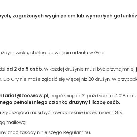
ych, zagrożonych wyginięciem lub wymarłych gatunków
ażdym wieku, chętne do wzięcia udziału w Grze
dzi
od 2 do 5 osób
. W każdej drużynie musi być przynajmniej
 Do Gry nie może zgłosić się więcej niż 20 drużyn. W przypadku
ntariat@zoo.waw.pl
, najpóźniej do 31 października 2018 ro
dnego pełnoletniego członka drużyny i liczbę osób.
 zgłaszająca musi być równocześnie uczestnikiem Gry.
ogą mailową.
nny znać zasady niniejszego Regulaminu.