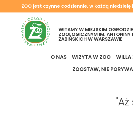
ZOO jest czynne codziennie, w każdą niedzielę i
WITAMY W MIEJSKIM OGRODZIE
ZOOLOGICZNYM IM. ANTONINY 
ŻABIŃSKICH W WARSZAWIE
O NAS
WIZYTA W ZOO
WILLA
ZOOSTAW, NIE PORYWA
"Aż