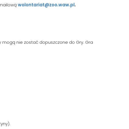
ą mailową
wolontariat@zoo.waw.pl
.
y mogą nie zostać dopuszczone do Gry. Gra
yny).