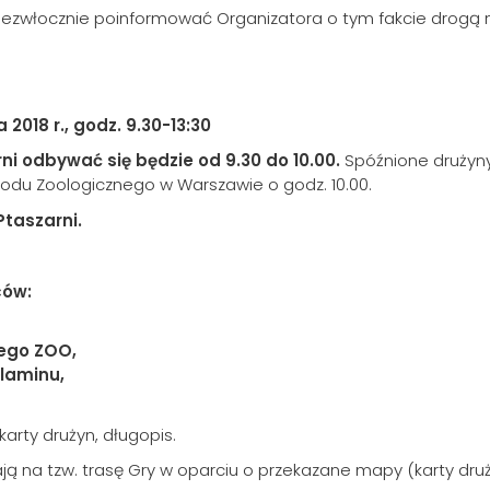
y niezwłocznie poinformować Organizatora o tym fakcie drog
a 2018 r., godz. 9.30-13:30
ni odbywać się będzie od 9.30 do 10.00.
Spóźnione drużyn
rodu Zoologicznego w Warszawie o godz. 10.00.
Ptaszarni.
ców:
iego ZOO,
ulaminu,
arty drużyn, długopis.
ją na tzw. trasę Gry w oparciu o przekazane mapy (karty druż