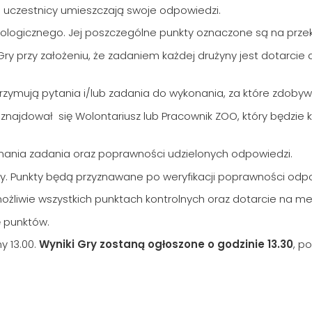
ej uczestnicy umieszczają swoje odpowiedzi.
Zoologicznego. Jej poszczególne punkty oznaczone są na pr
ry przy założeniu, że zadaniem każdej drużyny jest dotarcie
otrzymują pytania i/lub zadania do wykonania, za które zdoby
 znajdował się Wolontariusz lub Pracownik ZOO, który będzie 
onania zadania oraz poprawności udzielonych odpowiedzi.
y. Punkty będą przyznawane po weryfikacji poprawności odpow
możliwie wszystkich punktach kontrolnych oraz dotarcie na me
ę punktów.
y 13.00.
Wyniki Gry zostaną ogłoszone o godzinie 13.30
, p