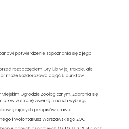
Szukaj
stanowi potwierdzenie zapoznania się z jego
przed rozpoczęciem Gry lub w jej trakcie, ale
zator może każdorazowo odjąć 5 punktów.
 Miejskim Ogrodzie Zoologicznym. Zabrania się
otów w stronę zwierząt i na ich wybiegi.
 obowiązujących przepisów prawa.
znego i Wolontariusz Warszawskiego ZOO.
nie danych osobowych (t.j. Dz. U. z 2014 r. poz.