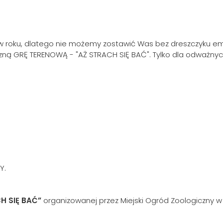
s w roku, dlatego nie możemy zostawić Was bez dreszczyku em
zną GRĘ TERENOWĄ - "AŻ STRACH SIĘ BAĆ". Tylko dla odważnyc
Y.
CH SIĘ BAĆ”
organizowanej przez Miejski Ogród Zoologiczny 