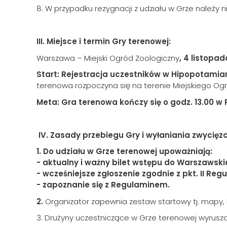
8. W przypadku rezygnacji z udziału w Grze należ
III. Miejsce i termin Gry terenowej:
Warszawa – Miejski Ogród Zoologiczny
, 4 listopad
Start: Rejestracja uczestników w Hipopotamiar
terenowa rozpoczyna się na terenie Miejskiego Og
Meta: Gra terenowa kończy się o godz. 13.00 w 
IV. Zasady przebiegu Gry i wyłaniania zwycięz
1.
Do udziału w Grze terenowej upoważniają:
- aktualny i ważny bilet wstępu do Warszawsk
- wcześniejsze zgłoszenie zgodnie z pkt. II Reg
- zapoznanie się z Regulaminem.
2.
Organizator zapewnia zestaw startowy tj. mapy, k
3. Drużyny uczestniczące w Grze terenowej wyrusza