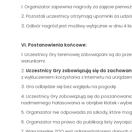
1. Organizator zapewnia nagrody za zajęcie pierwsz
2. Pozostali uczestnicy otrzymają upominki za udzia
3. Odbiór nagród jest możliwy wyłącznie w dniu 4 l
VI. Postanowienia końcowe:
1. Uczestnicy Gry terenowej zobowiązani są do prze
warunkami.
2.
Uczestnicy Gry zobowiązują się do zachowani
z wykluczeniem korzystania z Internetu na urządz
3. Gra odbędzie się bez względu na pogodę.
4. Uczestnicy Gry zobowiązują się do poszanowani
nadmiernego hałasowania w obrębie klatek i wybieg
5. Organizator nie odpowiada za szkody, które mo
6. Organizator ma prawo do publikacji listy zwyc
7. Warszawskie ZOO jest administratorem danych oso