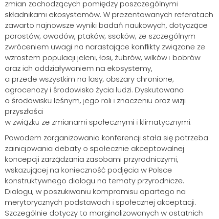
zmian zachodzących pomiędzy poszczególnymi
składnikami ekosystemów. W prezentowanych referatach
zawarto najnowsze wyniki badań naukowych, dotyczące
porostów, owadów, ptaków, ssaków, ze szczególnym
zwróceniem uwagi na narastające konflikty związane ze
wzrostem populacji jeleni, łosi, żubrów, wilków i bobrów
oraz ich oddziaływaniem na ekosystemy,
a przede wszystkim na lasy, obszary chronione,
agrocenozy i środowisko życia ludzi. Dyskutowano
o środowisku leśnym, jego roli i znaczeniu oraz wizji
przyszłości
w związku ze zmianami społecznymi i klimatycznymi.
Powodem zorganizowania konferencji stała się potrzeba
Szukaj
zainicjowania debaty o społecznie akceptowalnej
koncepcji zarządzania zasobami przyrodniczymi,
wskazującej na konieczność podjęcia w Polsce
konstruktywnego dialogu na tematy przyrodnicze.
Dialogu, w poszukiwaniu kompromisu opartego na
merytorycznych podstawach i społecznej akceptacji.
Szczególnie dotyczy to marginalizowanych w ostatnich