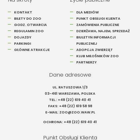
KONTAKT
DLA MEDIÓW
BILETY DO ZOO
PUNKT OBSŁUGI KLIENTA
GODZ. OTWARCIA
ZAMÓWIENIA PUBLICZNE
REGULAMIN ZOO
DZIERŻAWA, NAJEM, SPRZEDAŻ
DOJAZDY
BIULETYN INFORMACJI
PARKINGI
PUBLICZNEJ
GŁÓWNE ATRAKCJE
ADOPCJA ZWIERZĄT
KLUB MIŁOŚNIKÓW ZOO
PARTNERZY
Dane adresowe
UL. RATUSZOWA 1/3
03-461 WARSZAWA, POLSKA
TEL.:
+48 (22) 619 40 41
FAKS:
+48 (22) 619 58 98
E-MAIL:
ZOO@ZOO.WAW.PL
OCHRONA:
+48 (22) 619 40 41
Punkt Obsługi Klienta