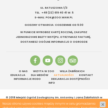
UL. RATUSZOWA 1/3
TEL.
+48 (22) 619 40 41
W. 5
E-MAIL:
POK@ZOO.WAW.PL
GODZINY OTWARCIA: CODZIENNIE OD 9.00
W PUNKCIE WYROBISZ KARTĘ ROCZNĄ, ZAKUPISZ
JEDNORAZOWE BILETY WSTĘPU, OTRZYMASZ FAKTURĘ,
DOSTANIESZ OGÓLNE INFORMACJE O OGRODZIE
O NAS
WIZYTA W ZOO
WILLA ŻABIŃSKICH
EDUKACJA
DLA MEDIÓW
AKTUALNOŚCI
KONTAKT
INFORMACJE RODO
DEKLARACJA DOSTĘPNOŚCI
INFO
© 2018 Miejski Ogród Zoologiczny im. Antoniny i Jana Żabińskich w
Warszawie | Wszelkie prawa zastrzeżone
Nasza strona używa cookies między innymi w celu gromadzenia
Projekt &
cms
:
www.zstudio.pl
statystyk oraz prawidłowego funkcjonowania serwisu. Korzystanie z