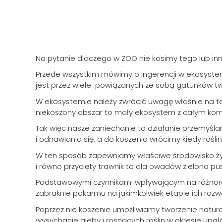
Na pytanie dlaczego w ZOO nie kosimy tego lub inn
Przede wszystkim mówimy o ingerencji w ekosystem,
jest przez wiele powiązanych ze sobą gatunków 
W ekosystemie należy zwrócić uwagę właśnie na te 
niekoszony obszar to mały ekosystem z całym ko
Tak więc nasze zaniechanie to działanie przemyś
i odnawiania się, a do koszenia wrócimy kiedy rośli
W ten sposób zapewniamy właściwe środowisko życiowe
i równo przycięty trawnik to dla owadów zielona pus
Podstawowymi czynnikami wpływającym na różnorod
zabraknie pokarmu na jakimkolwiek etapie ich roz
Poprzez nie koszenie umożliwiamy tworzenie natu
wysychanie gleby i rosnących roślin w okresie upałó