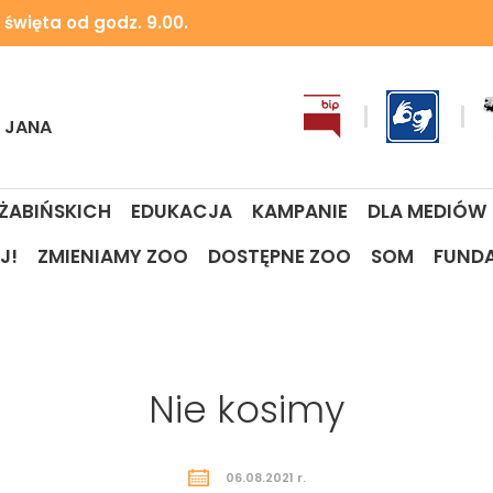
 święta od godz. 9.00.
I JANA
 ŻABIŃSKICH
EDUKACJA
KAMPANIE
DLA MEDIÓW
J!
ZMIENIAMY ZOO
DOSTĘPNE ZOO
SOM
FUND
Nie kosimy
06.08.2021 r.