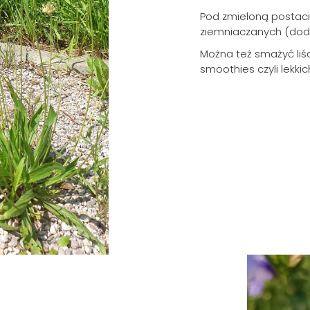
Pod zmieloną postaci
ziemniaczanych (dod
Można też smażyć liśc
smoothies czyli lekk