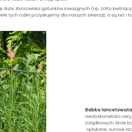
ę duże zbiorowiska gatunków inwazyjnych (np. żółto kwitnący 
e tych roślin pozyskujemy dla naszych zwierząt, a są też i tak
Babka lancetowata
niedoskonałości cery,
żołądkowych, liście b
opłukane, surowe liś