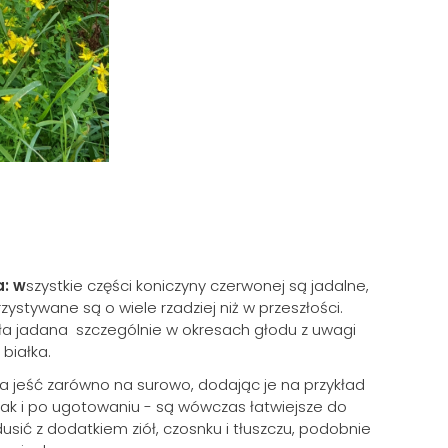
: w
szystkie części koniczyny czerwonej są jadalne,
ystywane są o wiele rzadziej niż w przeszłości.
ła jadana szczególnie w okresach głodu z uwagi
białka.
na jeść zarówno na surowo, dodając je na przykład
jak i po ugotowaniu - są wówczas łatwiejsze do
dusić z dodatkiem ziół, czosnku i tłuszczu, podobnie