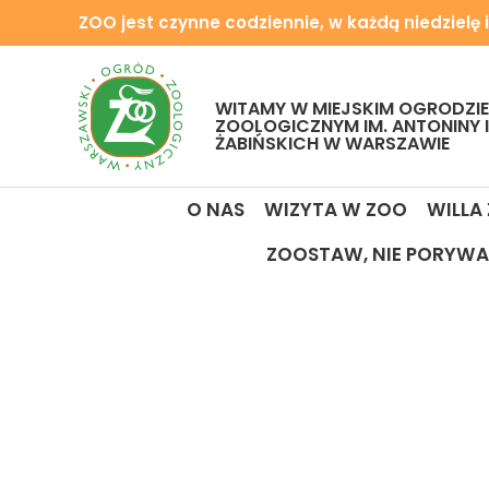
ZOO jest czynne codziennie, w każdą niedzielę i
WITAMY W MIEJSKIM OGRODZIE
ZOOLOGICZNYM IM. ANTONINY 
ŻABIŃSKICH W WARSZAWIE
O NAS
WIZYTA W ZOO
WILLA
ZOOSTAW, NIE PORYWA