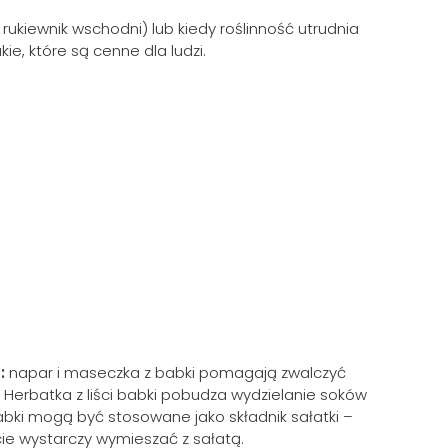
rukiewnik wschodni) lub kiedy roślinność utrudnia
ie, które są cenne dla ludzi.
:
napar i maseczka z babki pomagają zwalczyć
 Herbatka z liści babki pobudza wydzielanie soków
abki mogą być stosowane jako składnik sałatki –
cie wystarczy wymieszać z sałatą.