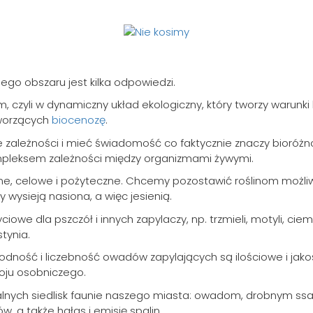
ego obszaru jest kilka odpowiedzi.
 czyli w dynamiczny układ ekologiczny, który tworzy warunk
tworzących
biocenozę
.
zależności i mieć świadomość co faktycznie znaczy bioróżnor
mpleksem zależności między organizmami żywymi.
lane, celowe i pożyteczne. Chcemy pozostawić roślinom moż
ny wysieją nasiona, a więc jesienią.
 dla pszczół i innych zapylaczy, np. trzmieli, motyli, ciem, 
tynia.
ność i liczebność owadów zapylających są ilościowe i jakoś
woju osobniczego.
ralnych siedlisk faunie naszego miasta: owadom, drobnym s
w, a także hałas i emisję spalin.