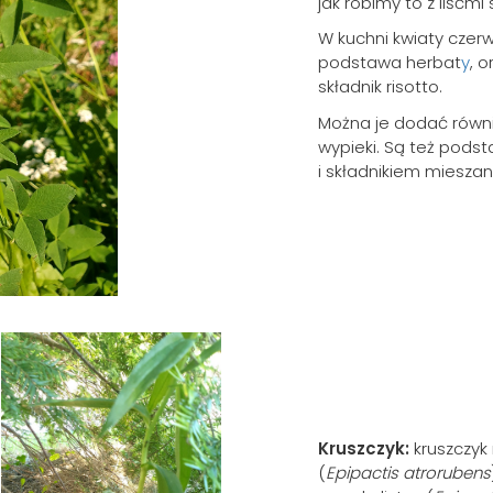
jak robimy to z liśćmi 
W kuchni kwiaty czerw
podstawa herbat
y
, 
składnik risotto.
Można je dodać równi
wypieki. Są też podst
i składnikiem mieszane
Kruszczyk:
kruszczyk
(
Epipactis atrorubens