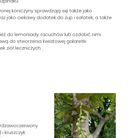
szpinaku.
onej koniczyny sprawdzają się także jako
oraz jako ciekawy dodatek do zup i sałatek, a także
eż do lemoniady, racuchów lub ozdobić nimi
awą do stworzenia kwiatowej galaretki
k ziół leczniczych .
 rdzawoczerwony
) i kruszczyk