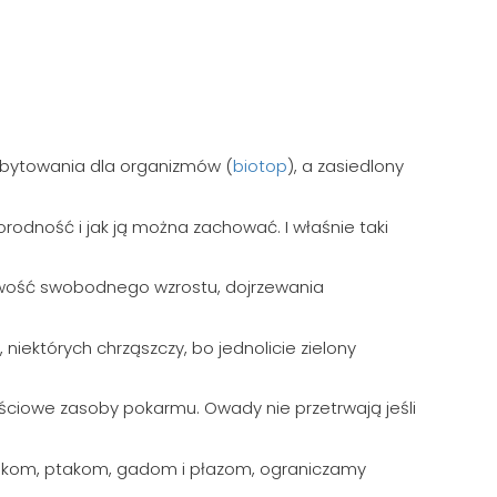
i bytowania dla organizmów (
biotop
), a zasiedlony
odność i jak ją można zachować. I właśnie taki
liwość swobodnego wzrostu, dojrzewania
niektórych chrząszczy, bo jednolicie zielony
ciowe zasoby pokarmu. Owady nie przetrwają jeśli
sakom, ptakom, gadom i płazom, ograniczamy