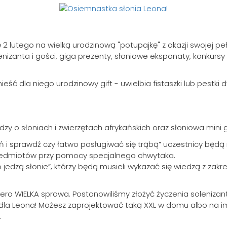
2 lutego na wielką urodzinową "potupajkę" z okazji swojej pe
nizanta i gości, giga prezenty, słoniowe eksponaty, konkursy i
eść dla niego urodzinowy gift - uwielbia fistaszki lub pestki 
zy o słoniach i zwierzętach afrykańskich oraz słoniowa mini 
ń i sprawdź czy łatwo posługiwać się trąbą” uczestnicy będą
rzedmiotów przy pomocy specjalnego chwytaka.
jedzą słonie”, którzy będą musieli wykazać się wiedzą z zakre
o dopiero WIELKA sprawa. Postanowiliśmy złożyć życzenia solen
ą dla Leona! Możesz zaprojektować taką XXL w domu albo na 
.