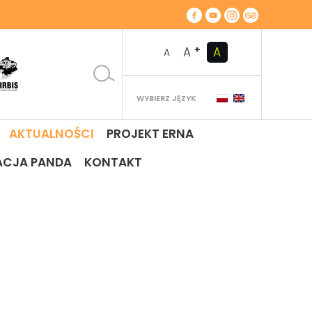
+
A
A
A
WYBIERZ JĘZYK
AKTUALNOŚCI
PROJEKT ERNA
ACJA PANDA
KONTAKT
!