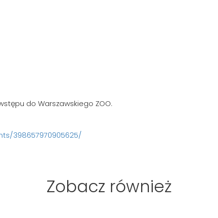
 wstępu do Warszawskiego ZOO.
nts/398657970905625/
Zobacz również