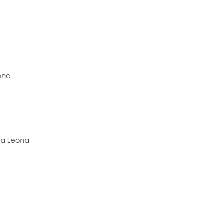
ona
dla Leona