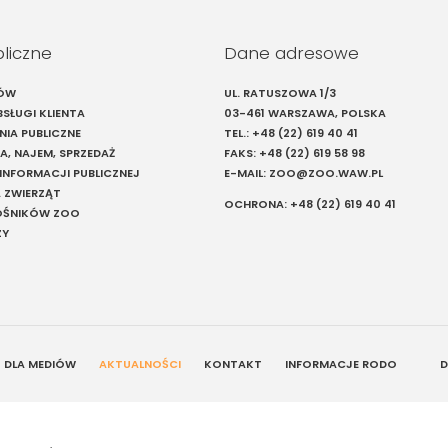
bliczne
Dane adresowe
IÓW
UL. RATUSZOWA 1/3
SŁUGI KLIENTA
03-461 WARSZAWA, POLSKA
IA PUBLICZNE
TEL.:
+48 (22) 619 40 41
A, NAJEM, SPRZEDAŻ
FAKS:
+48 (22) 619 58 98
 INFORMACJI PUBLICZNEJ
E-MAIL:
ZOO@ZOO.WAW.PL
 ZWIERZĄT
OCHRONA:
+48 (22) 619 40 41
ŁOŚNIKÓW ZOO
ZY
DLA MEDIÓW
AKTUALNOŚCI
KONTAKT
INFORMACJE RODO
D