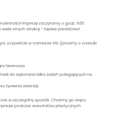
łnoletności! Imprezę zaczynamy o godz. 11.00
 wiele innych atrakcji - będzie prestiżowo!
dyni, oczywiście w rozmiarze XXL (prosimy o orzeszki
gra terenowa.
 mieli do wykonania kilka zadań polegających na
su żywienia zwierząt.
izantowi w szczególny sposób. Chcemy go wręcz
imprezie podczas warsztatów plastycznych