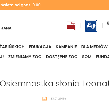
 święta od godz. 9.00.
I JANA
 ŻABIŃSKICH
EDUKACJA
KAMPANIE
DLA MEDIÓW
J!
ZMIENIAMY ZOO
DOSTĘPNE ZOO
SOM
FUND
Osiemnastka słonia Leona
23.01.2019 r.