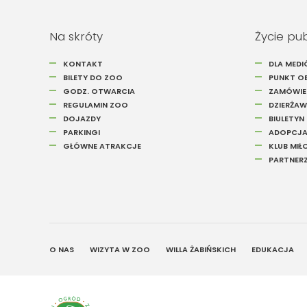
Na skróty
Życie pu
KONTAKT
DLA MED
BILETY DO ZOO
PUNKT OB
GODZ. OTWARCIA
ZAMÓWIEN
REGULAMIN ZOO
DZIERŻAW
DOJAZDY
BIULETYN
PARKINGI
ADOPCJA
GŁÓWNE ATRAKCJE
KLUB MI
PARTNER
O NAS
WIZYTA W ZOO
WILLA ŻABIŃSKICH
EDUKACJA