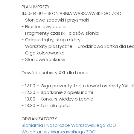
PLAN IMPREZY:
11.00-14.00 - SŁONIARNIA WARSZAWSKIEGO ZOO
- Słoniowe zabawki i przysmaki
- Ekosłoniowy papier
- Fragmenty czaszki i ciosów słonia
- Odciski trąby, stóp i skóry
- Warsztaty plastyczne – urodzinowa kartka dla Le
- Giga kolorowanka
- Słoniowe konkursy
Dowód osobisty XXL dla Leona!
- 12.00 – Giga prezenty, tort i dowód osobisty XXL 
- 12.30 – Spotkanie z opiekunami
- 13.00 – Konkurs wiedzy o Leonie
- 13.30 – Tort dla gości
ORGANIZATORZY:
Słoniarnia i Nosorożce Warszawskiego ZOO
Wolontariusz Warszawskiego ZOO