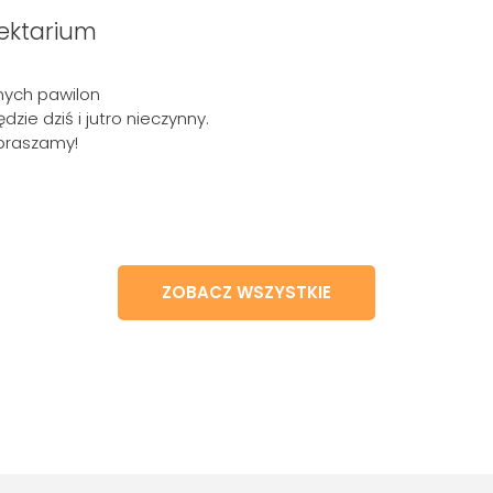
ektarium
nych pawilon
zie dziś i jutro nieczynny.
epraszamy!
ZOBACZ WSZYSTKIE