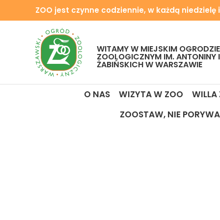
ZOO jest czynne codziennie, w każdą niedzielę i
WITAMY W MIEJSKIM OGRODZIE
ZOOLOGICZNYM IM. ANTONINY 
ŻABIŃSKICH W WARSZAWIE
O NAS
WIZYTA W ZOO
WILLA
ZOOSTAW, NIE PORYWA