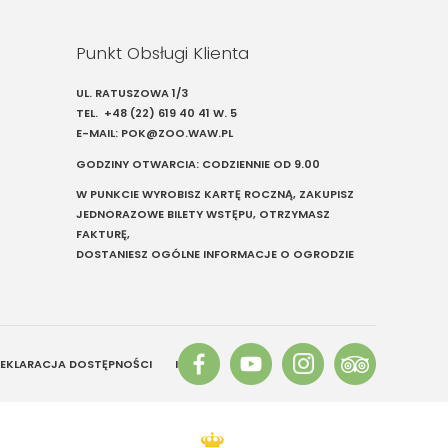
Punkt Obsługi Klienta
UL. RATUSZOWA 1/3
TEL.
+48 (22) 619 40 41
W. 5
E-MAIL:
POK@ZOO.WAW.PL
GODZINY OTWARCIA: CODZIENNIE OD 9.00
W PUNKCIE WYROBISZ KARTĘ ROCZNĄ, ZAKUPISZ
JEDNORAZOWE BILETY WSTĘPU, OTRZYMASZ
FAKTURĘ,
DOSTANIESZ OGÓLNE INFORMACJE O OGRODZIE
EKLARACJA DOSTĘPNOŚCI
INFO