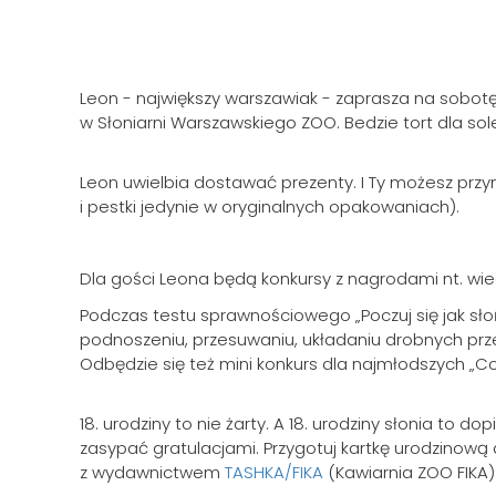
Leon - największy warszawiak - zaprasza na sobotę 
w Słoniarni Warszawskiego ZOO. Bedzie tort dla sole
Leon uwielbia dostawać prezenty. I Ty możesz przyni
i pestki jedynie w oryginalnych opakowaniach).
Dla gości Leona będą konkursy z nagrodami nt. wied
Podczas testu sprawnościowego „Poczuj się jak sło
podnoszeniu, przesuwaniu, układaniu drobnych p
Odbędzie się też mini konkurs dla najmłodszych „Co 
18. urodziny to nie żarty. A 18. urodziny słonia t
zasypać gratulacjami. Przygotuj kartkę urodzinow
z wydawnictwem
TASHKA/FIKA
(Kawiarnia ZOO FIKA)