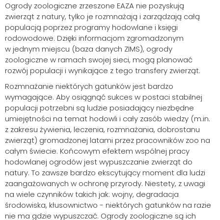
Ogrody zoologiczne zrzeszone EAZA nie pozyskują
zwierząt z natury, tylko je rozmnażają i zarządzają całą
populacją poprzez programy hodowlane i księgi
rodowodowe. Dzięki informacjom zgromadzonym
w jednym miejscu (baza danych ZIMS), ogrody
zoologiczne w ramach swojej sieci, mogą planować
rozwój populacji i wynikające z tego transfery zwierząt.
Rozmnażanie niektórych gatunków jest bardzo
wymagające. Aby osiągnąć sukces w postaci stabilnej
Szukaj
populacji potrzebni są ludzie posiadający niezbędne
umiejętności na temat hodowli i cały zasób wiedzy (m.in.
z zakresu żywienia, leczenia, rozmnażania, dobrostanu
zwierząt) gromadzonej latami przez pracowników zoo na
całym świecie. Końcowym efektem wspólnej pracy
hodowlanej ogrodów jest wypuszczanie zwierząt do
natury. To zawsze bardzo ekscytujący moment dla ludzi
zaangażowanych w ochronę przyrody. Niestety, z uwagi
na wiele czynników takich jak: wojny, degradacja
środowiska, kłusownictwo - niektórych gatunków na razie
nie ma gdzie wypuszczać. Ogrody zoologiczne są ich