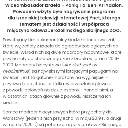
Wiceambasador Izraela – Panią Tal Ben-Ari Yaalon.
Powodem wizyty było nagrywanie programu
dla izraelskiej telewizji internetowej Ynet, którego
tematem jest działalność i współpraca
międzynarodowa Jerozolimskiego Biblijnego ZOO.
Powstający film dokumentalny śledzi historie zwierząt,
które wyjechały z Izraela do ogrodów zoologicznych na
świecie. Wśród nich są dwie modroary hiacyntowe, które
przyjechały do stołecznego zoo z Izraela w latach 2019-
2020. Modroary hiacyntowe (
Anodorhynchus
hyacinthinus
) są największymi latającymi papugami na
świecie. Jest to gatunek narażony na wyginięcie -
przyczyn tego stanu jest kilka: w przeszłości głównie
z powodu polowań na dzikie osobniki i handel nimi, a
w ostatnich latach głównie z powodu niszczenia ich
siedlisk.
Samce modroar hiacyntowych które przyjechały do
Warszawy (jeden z nich przyjechał w maju 2019 r., a drugi
w marcu 2020 r.) są potomkami pary ptaków z Biblijnego