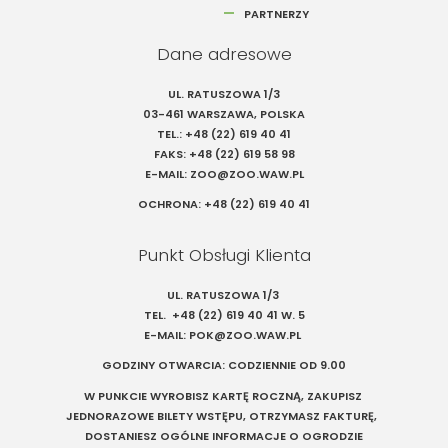
PARTNERZY
Dane adresowe
UL. RATUSZOWA 1/3
03-461 WARSZAWA, POLSKA
TEL.:
+48 (22) 619 40 41
FAKS:
+48 (22) 619 58 98
E-MAIL:
ZOO@ZOO.WAW.PL
OCHRONA:
+48 (22) 619 40 41
Punkt Obsługi Klienta
UL. RATUSZOWA 1/3
TEL.
+48 (22) 619 40 41
W. 5
E-MAIL:
POK@ZOO.WAW.PL
GODZINY OTWARCIA: CODZIENNIE OD 9.00
W PUNKCIE WYROBISZ KARTĘ ROCZNĄ, ZAKUPISZ
JEDNORAZOWE BILETY WSTĘPU, OTRZYMASZ FAKTURĘ,
DOSTANIESZ OGÓLNE INFORMACJE O OGRODZIE