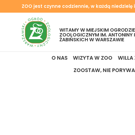
ZOO jest czynne codziennie, w każdą niedzielę i
WITAMY W MIEJSKIM OGRODZIE
ZOOLOGICZNYM IM. ANTONINY 
ŻABIŃSKICH W WARSZAWIE
O NAS
WIZYTA W ZOO
WILLA
ZOOSTAW, NIE PORYWA