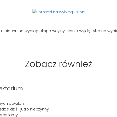
em piachu na wybieg ekspozycyjny, słonie wyjdą tylko na wyb
Zobacz również
ektarium
nych pawilon
zie dziś i jutro nieczynny.
epraszamy!