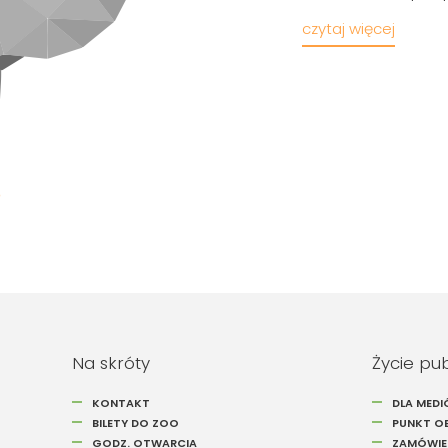
czytaj więcej
Na skróty
Życie pu
KONTAKT
DLA MED
BILETY DO ZOO
PUNKT OB
GODZ. OTWARCIA
ZAMÓWIEN