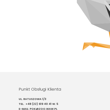
Szukaj
Punkt Obsługi Klienta
UL. RATUSZOWA 1/3
TEL.
+48 (22) 619 40 41
W. 5
E-MAIL:
POK@ZOO.WAW.PL