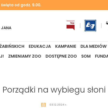
 święta od godz. 9.00.
I JANA
 ŻABIŃSKICH
EDUKACJA
KAMPANIE
DLA MEDIÓW
J!
ZMIENIAMY ZOO
DOSTĘPNE ZOO
SOM
FUND
Porządki na wybiegu słoni
03.12.2024 r.