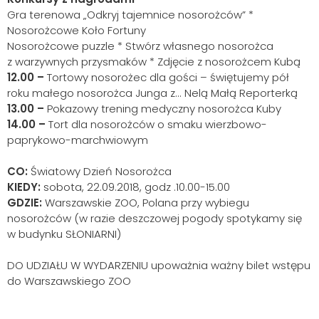
Gra terenowa „Odkryj tajemnice nosorożców” *
Nosorożcowe Koło Fortuny
Nosorożcowe puzzle * Stwórz własnego nosorożca
z warzywnych przysmaków * Zdjęcie z nosorożcem Kubą
12.00 –
Tortowy nosorożec dla gości – świętujemy pół
roku małego nosorożca Junga z... Nelą Małą Reporterką
13.00 –
Pokazowy trening medyczny nosorożca Kuby
14.00 –
Tort dla nosorożców o smaku wierzbowo-
paprykowo-marchwiowym
CO:
Światowy Dzień Nosorożca
KIEDY:
sobota, 22.09.2018, godz .10.00-15.00
GDZIE:
Warszawskie ZOO, Polana przy wybiegu
nosorożców (w razie deszczowej pogody spotykamy się
w budynku SŁONIARNI)
DO UDZIAŁU W WYDARZENIU upoważnia ważny bilet wstępu
do Warszawskiego ZOO