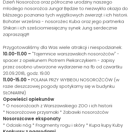
Dzień Nosorożca oraz półroczne urodziny naszego
młodego nosorożca Junga! Będzie to niezwykła okazja do
bliższego poznania tych wyjątkowych zwierząt i ich historii.
Bohater września - nosorożec Kuba oraz jego partnerka
Shikari i ich sześciomiesięczny synek Jung serdecznie
zapraszają!!!
Przygotowaliśmy dla Was wiele atrakcji i niespodzianek:
10.00-11.00 –
"Tajemnice warszawskich nosorożców" -
spacer z opiekunem Piotrem Piekarczykiem - zapisy
przez osobno utworzone wydarzenie na fb od czwartku
20.09.2018, godz. 19.00
11.00-15.00 -
POLANA PRZY WYBIEGU NOSOROŻCÓW (w
razie deszczowej pogody spotykamy się w budynku
SŁONIARNI)
Opowieści opiekunów
* O nosorożcach z Warszawskiego ZOO i ich historii
* Nosorożcowe przysmaki * Zabawki nosorożców
Nosorożcowe eksponaty
* Odciski nóg * Fragmenty rogu i skóry * Kupa kupy Kuby
Konkursy z nagrodami