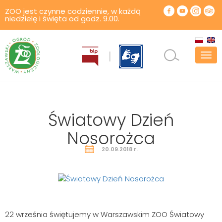
ZOO jest czynne codziennie, w każdą
niedzielę i święta od godz. 9.00.
Pok
men
Światowy Dzień
Nosorożca
20.09.2018 r.
22 września świętujemy w Warszawskim ZOO Światowy