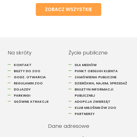
ZOBACZ WSZYSTKIE
Na skróty
Życie publiczne
KONTAKT
DLA MEDIÓW
BILETY DO ZOO
PUNKT OBSŁUGI KLIENTA
GODZ. OTWARCIA
ZAMÓWIENIA PUBLICZNE
REGULAMIN ZOO
DZIERŻAWA, NAJEM, SPRZEDAŻ
DOJAZDY
BIULETYN INFORMACJI
PARKINGI
PUBLICZNEJ
GŁÓWNE ATRAKCJE
ADOPCJA ZWIERZĄT
KLUB MIŁOŚNIKÓW ZOO
PARTNERZY
Dane adresowe