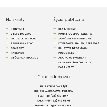
Na skróty
Życie publiczne
KONTAKT
DLA MEDIÓW
BILETY DO ZOO
PUNKT OBSŁUGI KLIENTA
GODZ. OTWARCIA
ZAMÓWIENIA PUBLICZNE
REGULAMIN ZOO
DZIERŻAWA, NAJEM, SPRZEDAŻ
DOJAZDY
BIULETYN INFORMACJI
PARKINGI
PUBLICZNEJ
GŁÓWNE ATRAKCJE
ADOPCJA ZWIERZĄT
KLUB MIŁOŚNIKÓW ZOO
PARTNERZY
Dane adresowe
UL. RATUSZOWA 1/3
03-461 WARSZAWA, POLSKA
TEL.:
+48 (22) 619 40 41
FAKS:
+48 (22) 619 58 98
E-MAIL:
ZOO@ZOO.WAW.PL