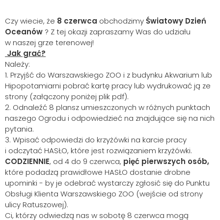
Czy wiecie, że
8
czerwca
obchodzimy
Światowy Dzień
Oceanów
? Z tej okazji zapraszamy Was do udziału
w naszej grze terenowej!
Jak grać?
Należy:
1.
Przyjść do Warszawskiego ZOO i z budynku Akwarium lub
Hipopotamiarni pobrać kartę pracy lub wydrukować ją ze
strony (załączony poniżej plik pdf).
2.
Odnaleźć 8 plansz umieszczonych w różnych punktach
naszego Ogrodu i odpowiedzieć na znajdujące się na nich
pytania.
3.
Wpisać odpowiedzi do krzyżówki na karcie pracy
i odczytać HASŁO, które jest rozwiązaniem krzyżówki.
CODZIENNIE
, od 4 do 9 czerwca,
pięć pierwszych osób,
które podadzą prawidłowe HASŁO dostanie drobne
upominki - by je odebrać wystarczy zgłosić się do Punktu
Obsługi Klienta Warszawskiego ZOO (wejście od strony
ulicy Ratuszowej).
Ci, którzy odwiedzą nas w sobotę 8 czerwca mogą