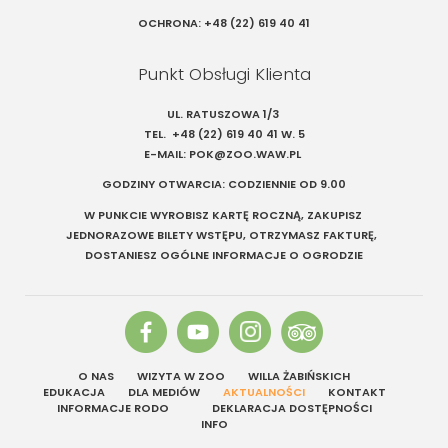
OCHRONA:
+48 (22) 619 40 41
Punkt Obsługi Klienta
UL. RATUSZOWA 1/3
TEL.
+48 (22) 619 40 41
W. 5
E-MAIL:
POK@ZOO.WAW.PL
GODZINY OTWARCIA: CODZIENNIE OD 9.00
W PUNKCIE WYROBISZ KARTĘ ROCZNĄ, ZAKUPISZ
JEDNORAZOWE BILETY WSTĘPU, OTRZYMASZ FAKTURĘ,
DOSTANIESZ OGÓLNE INFORMACJE O OGRODZIE
O NAS
WIZYTA W ZOO
WILLA ŻABIŃSKICH
EDUKACJA
DLA MEDIÓW
AKTUALNOŚCI
KONTAKT
INFORMACJE RODO
DEKLARACJA DOSTĘPNOŚCI
INFO