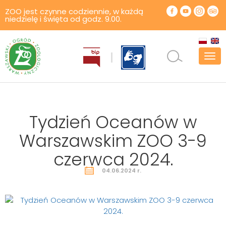
ZOO jest czynne codziennie, w każdą
niedzielę i święta od godz. 9.00.
Pok
men
Tydzień Oceanów w
Warszawskim ZOO 3-9
czerwca 2024.
04.06.2024 r.