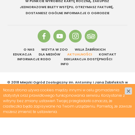
W PUNKCIE WYROBISZ KARTĘ ROCZNĄ, ZAKUPISZ
JEDNORAZOWE BILETY WSTĘPU, OTRZYMASZ FAKTURĘ,
DOSTANIESZ OGÓLNE INFORMACJE O OGRODZIE
O NAS
WIZYTA W ZOO
WILLA ŻABIŃSKICH
EDUKACJA
DLA MEDIÓW
AKTUALNOŚCI
KONTAKT
INFORMACJE RODO
DEKLARACJA DOSTĘPNOŚCI
INFO
© 2018 Miejski Ogród Zoologiczny im. Antoniny i Jana Żabińskich w
Warszawie | Wszelkie prawa zastrzeżone
Nasza strona używa cookies między innymi w celu gromadzenia
Projekt &
cms
:
www.zstudio.pl
statystyk oraz prawidłowego funkcjonowania serwisu. Korzystanie z
witryny bez zmiany ustawień Twojej przegladarki oznacza, że
ciasteczka będa zapisywane na Twoim urządzeniu. Pamietaj, że zawsze
możesz zmienić te ustawienia.