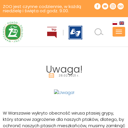
ZOO jest czynne codziennie, w każdą
niedzielę i święta od godz. 9.00.
Pok
men
Uwaga!
28.02.2021 r.
W Warszawie wykryto obecność wirusa ptasiej grypy,
który stanowi zagrożenie dla naszych ptaków, dlatego, by
ochronić naszych ptasich mieszkańców, musimy
zamknąć