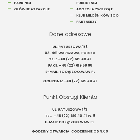
PARKINGI
PUBLICZNEJ
GŁÓWNE ATRAKCJE
ADOPCJA ZWIERZĄT
KLUB MIŁOŚNIKÓW ZOO
PARTNERZY
Dane adresowe
UL. RATUSZOWA 1/3
03-461 WARSZAWA, POLSKA
TEL.:
+48 (22) 619 40 41
FAKS:
+48 (22) 619 58 98
E-MAIL:
ZOO@ZOO.WAW.PL
OCHRONA:
+48 (22) 619 40 41
Punkt Obsługi Klienta
UL. RATUSZOWA 1/3
TEL.
+48 (22) 619 40 41
W. 5
E-MAIL:
POK@ZOO.WAW.PL
GODZINY OTWARCIA: CODZIENNIE OD 9.00