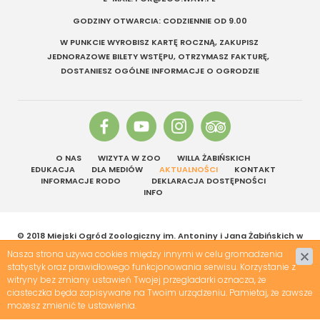
GODZINY OTWARCIA: CODZIENNIE OD 9.00
W PUNKCIE WYROBISZ KARTĘ ROCZNĄ, ZAKUPISZ
JEDNORAZOWE BILETY WSTĘPU, OTRZYMASZ FAKTURĘ,
DOSTANIESZ OGÓLNE INFORMACJE O OGRODZIE
O NAS
WIZYTA W ZOO
WILLA ŻABIŃSKICH
EDUKACJA
DLA MEDIÓW
AKTUALNOŚCI
KONTAKT
INFORMACJE RODO
DEKLARACJA DOSTĘPNOŚCI
INFO
© 2018 Miejski Ogród Zoologiczny im. Antoniny i Jana Żabińskich w
Warszawie | Wszelkie prawa zastrzeżone
Nasza strona używa cookies między innymi w celu gromadzenia
Projekt &
cms
:
www.zstudio.pl
statystyk oraz prawidłowego funkcjonowania serwisu. Korzystanie z
witryny bez zmiany ustawień Twojej przegladarki oznacza, że
ciasteczka będa zapisywane na Twoim urządzeniu. Pamietaj, że zawsze
możesz zmienić te ustawienia.