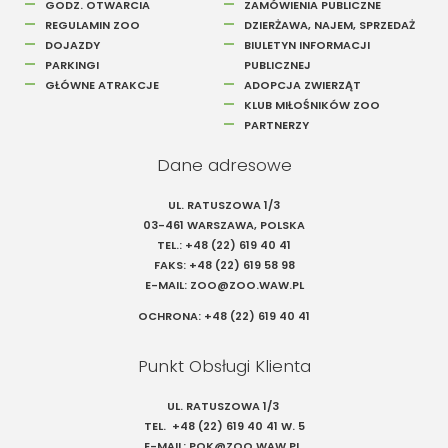
GODZ. OTWARCIA
ZAMÓWIENIA PUBLICZNE
REGULAMIN ZOO
DZIERŻAWA, NAJEM, SPRZEDAŻ
DOJAZDY
BIULETYN INFORMACJI
PARKINGI
PUBLICZNEJ
GŁÓWNE ATRAKCJE
ADOPCJA ZWIERZĄT
KLUB MIŁOŚNIKÓW ZOO
PARTNERZY
Dane adresowe
UL. RATUSZOWA 1/3
03-461 WARSZAWA, POLSKA
TEL.:
+48 (22) 619 40 41
FAKS:
+48 (22) 619 58 98
E-MAIL:
ZOO@ZOO.WAW.PL
OCHRONA:
+48 (22) 619 40 41
Punkt Obsługi Klienta
UL. RATUSZOWA 1/3
TEL.
+48 (22) 619 40 41
W. 5
E-MAIL:
POK@ZOO.WAW.PL