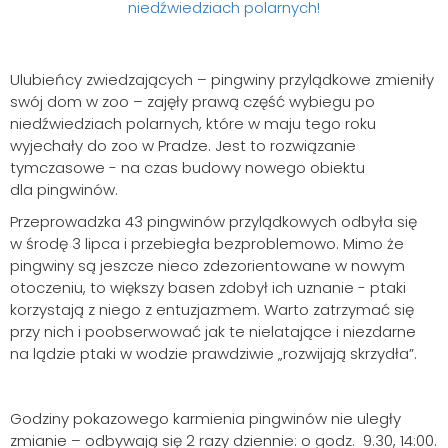
Ulubieńcy zwiedzających – pingwiny przylądkowe zmieniły
swój dom w zoo – zajęły prawą część wybiegu po
niedźwiedziach polarnych, które w maju tego roku
wyjechały do zoo w Pradze. Jest to rozwiązanie
tymczasowe - na czas budowy nowego obiektu
dla pingwinów.
Przeprowadzka 43 pingwinów przylądkowych odbyła się
w środę 3 lipca i przebiegła bezproblemowo. Mimo że
pingwiny są jeszcze nieco zdezorientowane w nowym
otoczeniu, to większy basen zdobył ich uznanie - ptaki
korzystają z niego z entuzjazmem. Warto zatrzymać się
przy nich i poobserwować jak te nielatające i niezdarne
na lądzie ptaki w wodzie prawdziwie „rozwijają skrzydła”.
Godziny pokazowego karmienia pingwinów nie uległy
zmianie – odbywają się 2 razy dziennie: o godz. 9.30, 14:00.