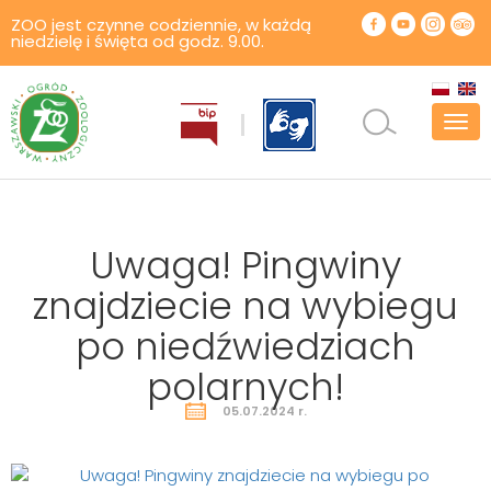
ZOO jest czynne codziennie, w każdą
niedzielę i święta od godz. 9.00.
Pok
men
Uwaga! Pingwiny
znajdziecie na wybiegu
po niedźwiedziach
polarnych!
05.07.2024 r.