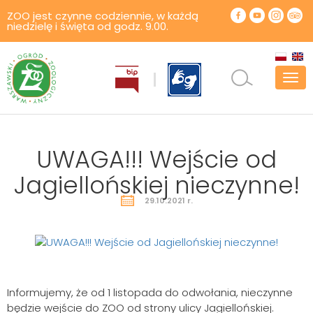
ZOO jest czynne codziennie, w każdą
niedzielę i święta od godz. 9.00.
Pok
men
UWAGA!!! Wejście od
Jagiellońskiej nieczynne!
29.10.2021 r.
Informujemy, że od 1 listopada do odwołania, nieczynne
będzie wejście do ZOO od strony ulicy Jagiellońskiej.