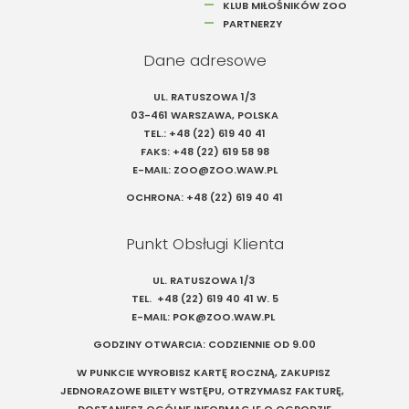
KLUB MIŁOŚNIKÓW ZOO
PARTNERZY
Dane adresowe
UL. RATUSZOWA 1/3
03-461 WARSZAWA, POLSKA
TEL.:
+48 (22) 619 40 41
FAKS:
+48 (22) 619 58 98
E-MAIL:
ZOO@ZOO.WAW.PL
OCHRONA:
+48 (22) 619 40 41
Punkt Obsługi Klienta
UL. RATUSZOWA 1/3
TEL.
+48 (22) 619 40 41
W. 5
E-MAIL:
POK@ZOO.WAW.PL
GODZINY OTWARCIA: CODZIENNIE OD 9.00
W PUNKCIE WYROBISZ KARTĘ ROCZNĄ, ZAKUPISZ
JEDNORAZOWE BILETY WSTĘPU, OTRZYMASZ FAKTURĘ,
DOSTANIESZ OGÓLNE INFORMACJE O OGRODZIE