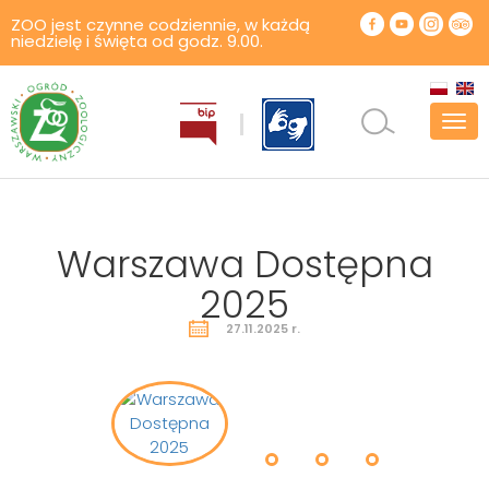
ZOO jest czynne codziennie, w każdą
niedzielę i święta od godz. 9.00.
Pok
men
Warszawa Dostępna
2025
27.11.2025 r.