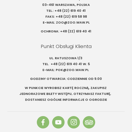
03-461 WARSZAWA, POLSKA
TEL.:
+48 (22) 619 40 41
FAKS:
+48 (22) 619 58 98
E-MAIL:
ZOO@ZOO.WAW.PL
OCHRONA:
+48 (22) 619 40 41
Punkt Obsługi Klienta
UL. RATUSZOWA 1/3
TEL.
+48 (22) 619 40 41
W. 5
E-MAIL:
POK@ZOO.WAW.PL
GODZINY OTWARCIA: CODZIENNIE OD 9.00
W PUNKCIE WYROBISZ KARTĘ ROCZNĄ, ZAKUPISZ
JEDNORAZOWE BILETY WSTĘPU, OTRZYMASZ FAKTURĘ,
DOSTANIESZ OGÓLNE INFORMACJE O OGRODZIE