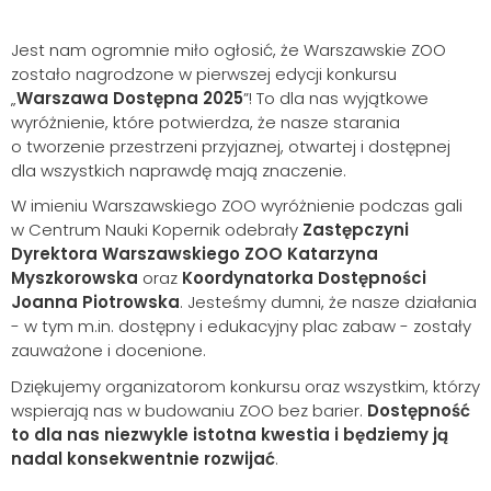
Jest nam ogromnie miło ogłosić, że Warszawskie ZOO
zostało nagrodzone w pierwszej edycji konkursu
„
Warszawa Dostępna 2025
”! To dla nas wyjątkowe
wyróżnienie, które potwierdza, że nasze starania
o tworzenie przestrzeni przyjaznej, otwartej i dostępnej
dla wszystkich naprawdę mają znaczenie.
W imieniu Warszawskiego ZOO wyróżnienie podczas gali
w Centrum Nauki Kopernik odebrały
Zastępczyni
Dyrektora Warszawskiego ZOO Katarzyna
Myszkorowska
oraz
Koordynatorka Dostępności
Joanna Piotrowska
. Jesteśmy dumni, że nasze działania
- w tym m.in. dostępny i edukacyjny plac zabaw - zostały
zauważone i docenione.
Dziękujemy organizatorom konkursu oraz wszystkim, którzy
wspierają nas w budowaniu ZOO bez barier.
Dostępność
to dla nas niezwykle istotna kwestia i będziemy ją
nadal konsekwentnie rozwijać
.