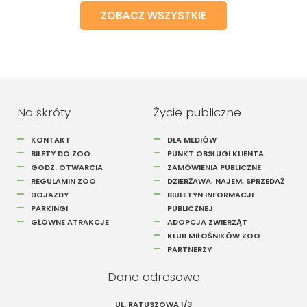
ZOBACZ WSZYSTKIE
Na skróty
Życie publiczne
KONTAKT
DLA MEDIÓW
BILETY DO ZOO
PUNKT OBSŁUGI KLIENTA
GODZ. OTWARCIA
ZAMÓWIENIA PUBLICZNE
REGULAMIN ZOO
DZIERŻAWA, NAJEM, SPRZEDAŻ
DOJAZDY
BIULETYN INFORMACJI
PARKINGI
PUBLICZNEJ
GŁÓWNE ATRAKCJE
ADOPCJA ZWIERZĄT
KLUB MIŁOŚNIKÓW ZOO
PARTNERZY
Dane adresowe
UL. RATUSZOWA 1/3