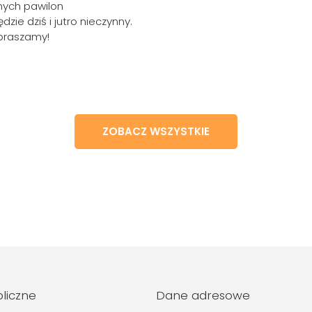
nych pawilon
zie dziś i jutro nieczynny.
epraszamy!
ZOBACZ WSZYSTKIE
bliczne
Dane adresowe