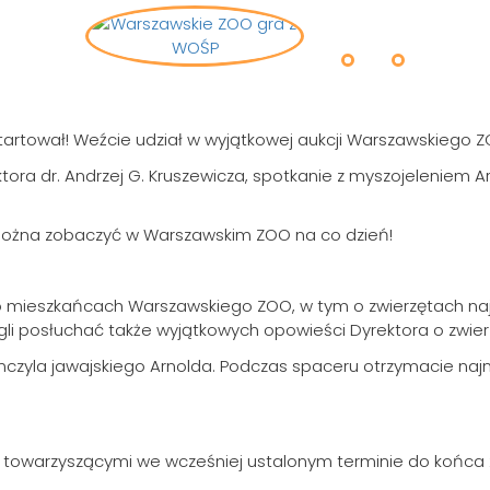
tartował! Weźcie udział w wyjątkowej aukcji Warszawskiego ZOO
ra dr. Andrzej G. Kruszewicza, spotkanie z myszojeleniem 
można zobaczyć w Warszawskim ZOO na co dzień!
o mieszkańcach Warszawskiego ZOO, w tym o zwierzętach naj
gli posłuchać także wyjątkowych opowieści Dyrektora o zwie
 kanczyla jawajskiego Arnolda. Podczas spaceru otrzymacie n
 towarzyszącymi we wcześniej ustalonym terminie do końca 2