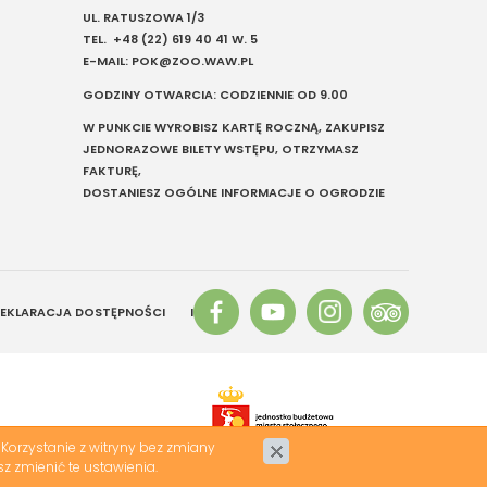
UL. RATUSZOWA 1/3
TEL.
+48 (22) 619 40 41
W. 5
E-MAIL:
POK@ZOO.WAW.PL
GODZINY OTWARCIA: CODZIENNIE OD 9.00
W PUNKCIE WYROBISZ KARTĘ ROCZNĄ, ZAKUPISZ
JEDNORAZOWE BILETY WSTĘPU, OTRZYMASZ
FAKTURĘ,
DOSTANIESZ OGÓLNE INFORMACJE O OGRODZIE
EKLARACJA DOSTĘPNOŚCI
INFO
Korzystanie z witryny bez zmiany
z zmienić te ustawienia.