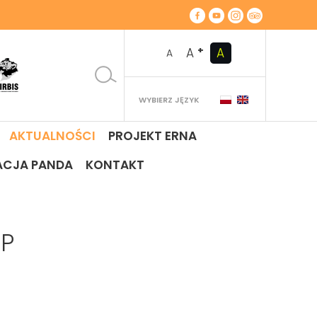
+
A
A
A
WYBIERZ JĘZYK
AKTUALNOŚCI
PROJEKT ERNA
ACJA PANDA
KONTAKT
ŚP