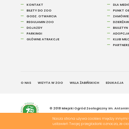
KONTAKT
DLA MED
BILETY DO ZOO
PUNKT OB
GODZ. OTWARCIA
ZAMÓWIEN
REGULAMIN ZOO
DZIERŻAW
DOJAZDY
BIULETYN
PARKINGI
ADOPCJA
GŁÓWNE ATRAKCJE
KLUB MI
PARTNER
O NAS
WIZYTA W ZOO
WILLA ŻABIŃSKICH
EDUKACJA
© 2018 Miejski Ogród Zoologiczny im. Antonin
Projekt &
cms
:
www.zstudio.pl
Nasza strona używa cookies między innymi w
ustawień Twojej przegladarki oznacza, że c