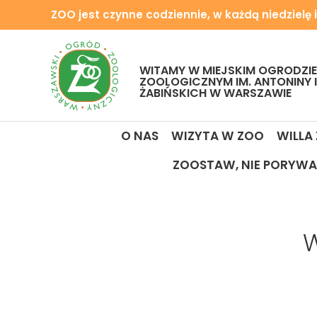
ZOO jest czynne codziennie, w każdą niedzielę i
WITAMY W MIEJSKIM OGRODZIE
ZOOLOGICZNYM IM. ANTONINY 
ŻABIŃSKICH W WARSZAWIE
O NAS
WIZYTA W ZOO
WILLA
ZOOSTAW, NIE PORYWA
W