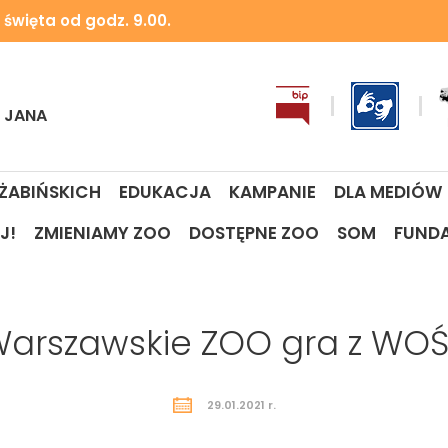
 święta od godz. 9.00.
I JANA
 ŻABIŃSKICH
EDUKACJA
KAMPANIE
DLA MEDIÓW
J!
ZMIENIAMY ZOO
DOSTĘPNE ZOO
SOM
FUND
arszawskie ZOO gra z WO
29.01.2021 r.