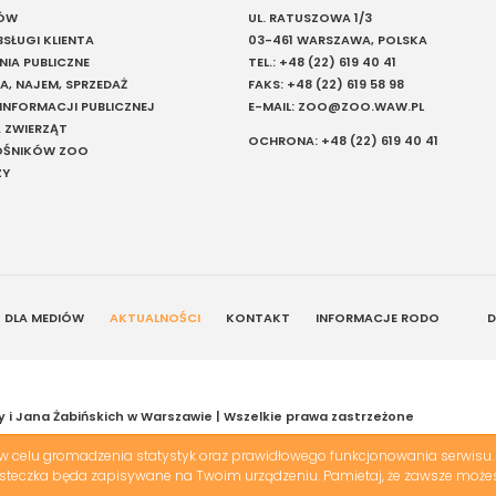
IÓW
UL. RATUSZOWA 1/3
SŁUGI KLIENTA
03-461 WARSZAWA, POLSKA
IA PUBLICZNE
TEL.:
+48 (22) 619 40 41
A, NAJEM, SPRZEDAŻ
FAKS:
+48 (22) 619 58 98
 INFORMACJI PUBLICZNEJ
E-MAIL:
ZOO@ZOO.WAW.PL
 ZWIERZĄT
OCHRONA:
+48 (22) 619 40 41
ŁOŚNIKÓW ZOO
ZY
DLA MEDIÓW
AKTUALNOŚCI
KONTAKT
INFORMACJE RODO
D
y i Jana Żabińskich w Warszawie | Wszelkie prawa zastrzeżone
 celu gromadzenia statystyk oraz prawidłowego funkcjonowania serwisu. 
iasteczka będa zapisywane na Twoim urządzeniu. Pamietaj, że zawsze możes