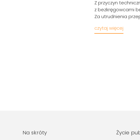
Z przyczyn technicz
z bezkręgowcami będ
Za utrudnienia prz
czytaj więcej
Na skróty
Życie pu