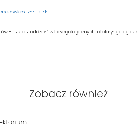
arszawskim-zoo-z-dr...
w - dzieci z oddziałów laryngologicznych, otolaryngologiczny
Zobacz również
ektarium