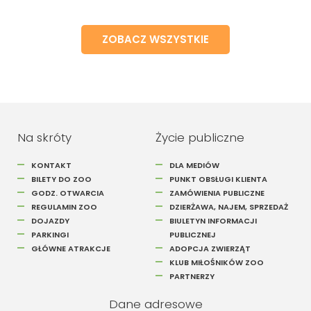
ZOBACZ WSZYSTKIE
Na skróty
Życie publiczne
KONTAKT
DLA MEDIÓW
BILETY DO ZOO
PUNKT OBSŁUGI KLIENTA
GODZ. OTWARCIA
ZAMÓWIENIA PUBLICZNE
REGULAMIN ZOO
DZIERŻAWA, NAJEM, SPRZEDAŻ
DOJAZDY
BIULETYN INFORMACJI
PARKINGI
PUBLICZNEJ
GŁÓWNE ATRAKCJE
ADOPCJA ZWIERZĄT
KLUB MIŁOŚNIKÓW ZOO
PARTNERZY
Dane adresowe