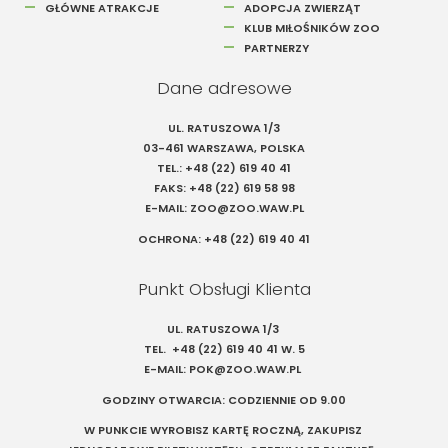
GŁÓWNE ATRAKCJE
ADOPCJA ZWIERZĄT
KLUB MIŁOŚNIKÓW ZOO
PARTNERZY
Dane adresowe
UL. RATUSZOWA 1/3
03-461 WARSZAWA, POLSKA
TEL.:
+48 (22) 619 40 41
FAKS:
+48 (22) 619 58 98
E-MAIL:
ZOO@ZOO.WAW.PL
OCHRONA:
+48 (22) 619 40 41
Punkt Obsługi Klienta
UL. RATUSZOWA 1/3
TEL.
+48 (22) 619 40 41
W. 5
E-MAIL:
POK@ZOO.WAW.PL
GODZINY OTWARCIA: CODZIENNIE OD 9.00
W PUNKCIE WYROBISZ KARTĘ ROCZNĄ, ZAKUPISZ