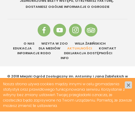
JEDNORAZOWE BILETY WSTĘPU, OTRZYMASZ FAKTURĘ,
DOSTANIESZ OGÓLNE INFORMACJE O OGRODZIE
O NAS
WIZYTA W ZOO
WILLA ŻABIŃSKICH
EDUKACJA
DLA MEDIÓW
AKTUALNOŚCI
KONTAKT
INFORMACJE RODO
DEKLARACJA DOSTĘPNOŚCI
INFO
© 2018 Miejski Ogród Zoologiczny im. Antoniny i Jana Żabińskich w
Warszawie | Wszelkie prawa zastrzeżone
Nasza strona używa cookies między innymi w celu gromadzenia
Projekt &
cms
:
www.zstudio.pl
statystyk oraz prawidłowego funkcjonowania serwisu. Korzystanie z
witryny bez zmiany ustawień Twojej przegladarki oznacza, że
ciasteczka będa zapisywane na Twoim urządzeniu. Pamietaj, że zawsze
możesz zmienić te ustawienia.