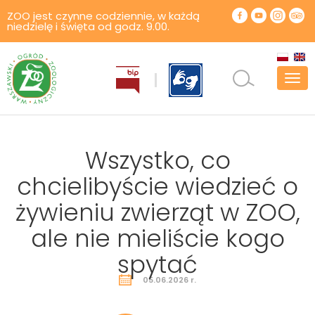
ZOO jest czynne codziennie, w każdą
niedzielę i święta od godz. 9.00.
Pok
men
Wszystko, co
chcielibyście wiedzieć o
żywieniu zwierząt w ZOO,
ale nie mieliście kogo
spytać
05.06.2026 r.