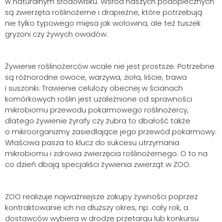
w naturalnym środowisku. Wśród naszych podopiecznych
są zwierzęta roślinożerne i drapieżne, które potrzebują
nie tylko typowego mięsa jak wołowina, ale też tuszek
gryzoni czy żywych owadów.
Żywienie roślinożerców wcale nie jest prostsze. Potrzebne
są różnorodne owoce, warzywa, zioła, liście, trawa
i suszonki. Trawienie celulozy obecnej w ścianach
komórkowych roślin jest uzależnione od sprawności
mikrobiomu przewodu pokarmowego roślinożercy,
dlatego żywienie żyrafy czy żubra to dbałość także
o mikroorganizmy zasiedlające jego przewód pokarmowy.
Właściwa pasza to klucz do sukcesu utrzymania
mikrobiomu i zdrowia zwierzęcia roślinożernego. O to na
co dzień dbają specjaliści żywienia zwierząt w ZOO.
ZOO realizuje najważniejsze zakupy żywności poprzez
kontraktowanie ich na dłuższy okres, np. cały rok, a
dostawców wybiera w drodze przetargu lub konkursu