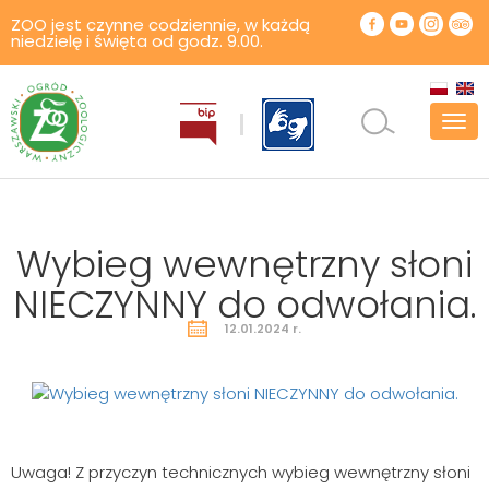
ZOO jest czynne codziennie, w każdą
niedzielę i święta od godz. 9.00.
Pok
men
Wybieg wewnętrzny słoni
NIECZYNNY do odwołania.
12.01.2024 r.
Uwaga! Z przyczyn technicznych wybieg wewnętrzny słoni