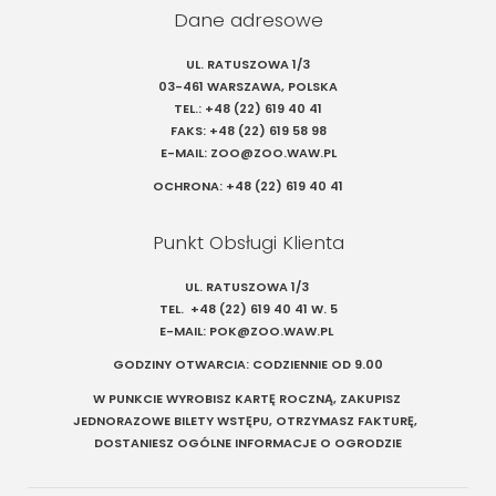
Dane adresowe
UL. RATUSZOWA 1/3
03-461 WARSZAWA, POLSKA
TEL.:
+48 (22) 619 40 41
FAKS:
+48 (22) 619 58 98
E-MAIL:
ZOO@ZOO.WAW.PL
OCHRONA:
+48 (22) 619 40 41
Punkt Obsługi Klienta
UL. RATUSZOWA 1/3
TEL.
+48 (22) 619 40 41
W. 5
E-MAIL:
POK@ZOO.WAW.PL
GODZINY OTWARCIA: CODZIENNIE OD 9.00
W PUNKCIE WYROBISZ KARTĘ ROCZNĄ, ZAKUPISZ
JEDNORAZOWE BILETY WSTĘPU, OTRZYMASZ FAKTURĘ,
DOSTANIESZ OGÓLNE INFORMACJE O OGRODZIE