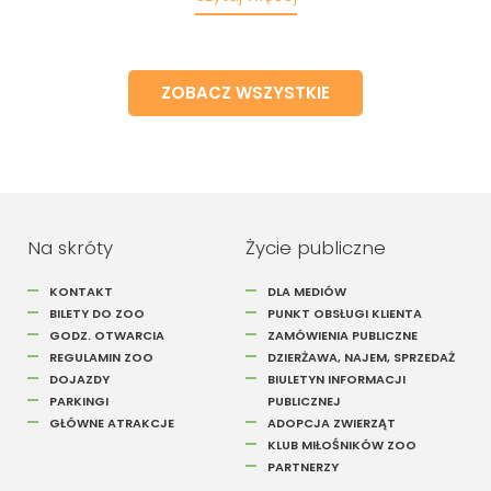
ZOBACZ WSZYSTKIE
Na skróty
Życie publiczne
KONTAKT
DLA MEDIÓW
BILETY DO ZOO
PUNKT OBSŁUGI KLIENTA
GODZ. OTWARCIA
ZAMÓWIENIA PUBLICZNE
REGULAMIN ZOO
DZIERŻAWA, NAJEM, SPRZEDAŻ
DOJAZDY
BIULETYN INFORMACJI
PARKINGI
PUBLICZNEJ
GŁÓWNE ATRAKCJE
ADOPCJA ZWIERZĄT
KLUB MIŁOŚNIKÓW ZOO
PARTNERZY