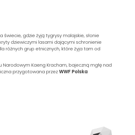
 świecie, gdzie żyją tygrysy malajskie, słonie
okryty dziewiczymi lasami dającymi schronienie
la różnych grup etnicznych, które żyja tam od
arku Narodowym Kaeng Kracham, bajeczną mgłę nad
ficzna przygotowana przez
WWF Polska