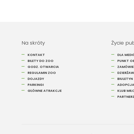
Na skróty
Życie pu
KONTAKT
DLA MED
BILETY DO ZOO
PUNKT OB
GODZ. OTWARCIA
ZAMÓWIEN
REGULAMIN ZOO
DZIERŻAW
DOJAZDY
BIULETYN
PARKINGI
ADOPCJA
GŁÓWNE ATRAKCJE
KLUB MI
PARTNER