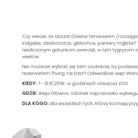
Czy wiecie, że obszar Dawna Tenasserim (rozciągając
indyjskie, dzioborożce, gibbońce, pantery mgliste? 
niezliczonym gatunkom zwierząt, w tym tygrysom az
wieków.
Nie możecie wybrać się tam osobiście, by podziw
rezerwatem Thung Yai East? Odwiedźcie więc War
KIEDY:
7- 31.10.2019r. w godzinach otwarcia ZOO
GDZIE:
Aleja Główna, odcinek naprzeciwko wybie
DLA KOGO:
dla wszystkich tych, którzy kochają prz