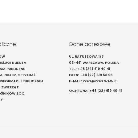
bliczne
Dane adresowe
IÓW
UL. RATUSZOWA 1/3
SŁUGI KLIENTA
03-461 WARSZAWA, POLSKA
IA PUBLICZNE
TEL.:
+48 (22) 619 40 41
A, NAJEM, SPRZEDAŻ
FAKS:
+48 (22) 619 58 98
 INFORMACJI PUBLICZNEJ
E-MAIL:
ZOO@ZOO.WAW.PL
 ZWIERZĄT
OCHRONA:
+48 (22) 619 40 41
ŁOŚNIKÓW ZOO
ZY