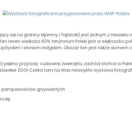
y się na granicy Mjanmy i Tajlandii) jest jednym z niewielu na
Ten teren wielkości 60% terytorium Polski jest w większości p
jatyckim i słoniom indyjskim. Obszar ten jest także domem d
iać piękno przyrody: cudowne zwierzęta, zachód słońca w P
szawskie ZOO! Czeka tam na Was niezwykła wystawa fotogra
gu pampasowców grzywiastych
yrodę