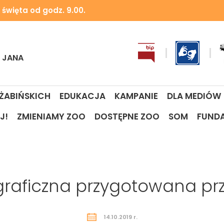
 święta od godz. 9.00.
I JANA
 ŻABIŃSKICH
EDUKACJA
KAMPANIE
DLA MEDIÓW
J!
ZMIENIAMY ZOO
DOSTĘPNE ZOO
SOM
FUND
raficzna przygotowana pr
14.10.2019 r.