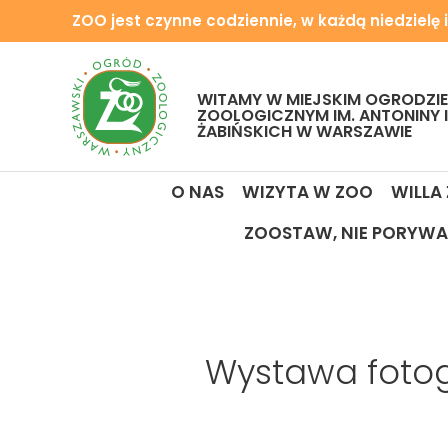
ZOO jest czynne codziennie, w każdą niedzielę i
WITAMY W MIEJSKIM OGRODZIE
ZOOLOGICZNYM IM. ANTONINY 
ŻABIŃSKICH W WARSZAWIE
O NAS
WIZYTA W ZOO
WILLA
ZOOSTAW, NIE PORYWA
Wystawa fotog