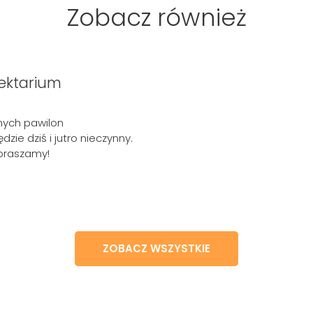
Zobacz również
ektarium
nych pawilon
zie dziś i jutro nieczynny.
epraszamy!
ZOBACZ WSZYSTKIE