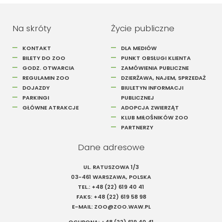
Na skróty
Życie publiczne
KONTAKT
DLA MEDIÓW
BILETY DO ZOO
PUNKT OBSŁUGI KLIENTA
GODZ. OTWARCIA
ZAMÓWIENIA PUBLICZNE
REGULAMIN ZOO
DZIERŻAWA, NAJEM, SPRZEDAŻ
DOJAZDY
BIULETYN INFORMACJI
PARKINGI
PUBLICZNEJ
GŁÓWNE ATRAKCJE
ADOPCJA ZWIERZĄT
KLUB MIŁOŚNIKÓW ZOO
PARTNERZY
Dane adresowe
UL. RATUSZOWA 1/3
03-461 WARSZAWA, POLSKA
TEL.:
+48 (22) 619 40 41
FAKS:
+48 (22) 619 58 98
E-MAIL:
ZOO@ZOO.WAW.PL
OCHRONA:
+48 (22) 619 40 41