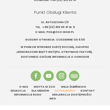
Punkt Obsługi Klienta
UL. RATUSZOWA 1/3
TEL.
+48 (22) 619 40 41
W. 5
E-MAIL:
POK@ZOO.WAW.PL
GODZINY OTWARCIA: CODZIENNIE OD 9.00
W PUNKCIE WYROBISZ KARTĘ ROCZNĄ, ZAKUPISZ
JEDNORAZOWE BILETY WSTĘPU, OTRZYMASZ FAKTURĘ,
DOSTANIESZ OGÓLNE INFORMACJE O OGRODZIE
O NAS
WIZYTA W ZOO
WILLA ŻABIŃSKICH
EDUKACJA
DLA MEDIÓW
AKTUALNOŚCI
KONTAKT
INFORMACJE RODO
DEKLARACJA DOSTĘPNOŚCI
INFO