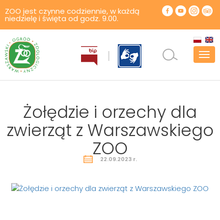
ZOO jest czynne codziennie, w każdą
niedzielę i święta od godz. 9.00.
Pok
men
Żołędzie i orzechy dla
zwierząt z Warszawskiego
ZOO
22.09.2023 r.