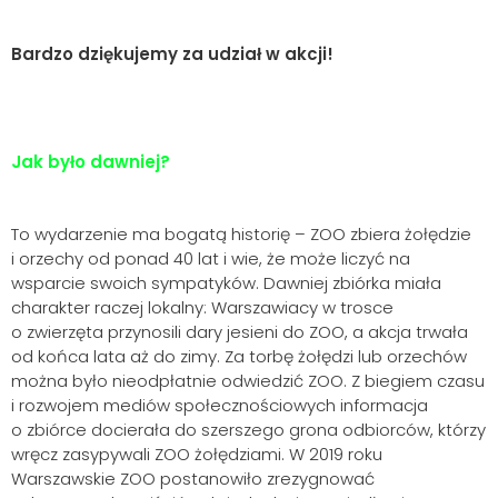
Bardzo dziękujemy za udział w akcji!
Jak było dawniej?
To wydarzenie ma bogatą historię – ZOO zbiera żołędzie
i orzechy od ponad 40 lat i wie, że może liczyć na
wsparcie swoich sympatyków. Dawniej zbiórka miała
charakter raczej lokalny: Warszawiacy w trosce
o zwierzęta przynosili dary jesieni do ZOO, a akcja trwała
od końca lata aż do zimy. Za torbę żołędzi lub orzechów
można było nieodpłatnie odwiedzić ZOO. Z biegiem czasu
i rozwojem mediów społecznościowych informacja
o zbiórce docierała do szerszego grona odbiorców, którzy
wręcz zasypywali ZOO żołędziami. W 2019 roku
Warszawskie ZOO postanowiło zrezygnować