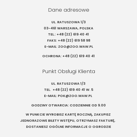
Dane adresowe
UL. RATUSZOWA 1/3
03-461 WARSZAWA, POLSKA
TEL.:
+48 (22) 619 40 41
FAKS:
+48 (22) 619 58 98
E-MAIL:
ZOO@ZOO.WAW.PL
OCHRONA:
+48 (22) 619 40 41
Punkt Obsługi Klienta
UL. RATUSZOWA 1/3
TEL.
+48 (22) 619 40 41
W. 5
E-MAIL:
POK@ZOO.WAW.PL
GODZINY OTWARCIA: CODZIENNIE OD 9.00
W PUNKCIE WYROBISZ KARTĘ ROCZNĄ, ZAKUPISZ
JEDNORAZOWE BILETY WSTĘPU, OTRZYMASZ FAKTURĘ,
DOSTANIESZ OGÓLNE INFORMACJE O OGRODZIE