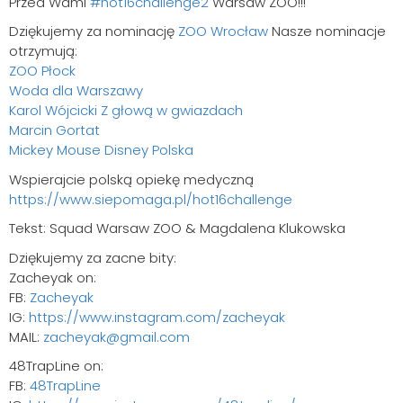
Przed Wami
#hot16challenge2
Warsaw ZOO!!!
Dziękujemy za nominację
ZOO Wrocław
Nasze nominacje
otrzymują:
ZOO Płock
Woda dla Warszawy
Karol Wójcicki
Z głową w gwiazdach
Marcin Gortat
Mickey Mouse
Disney Polska
Wspierajcie polską opiekę medyczną
https://www.siepomaga.pl/hot16challenge
Tekst: Squad Warsaw ZOO & Magdalena Klukowska
Dziękujemy za zacne bity:
Zacheyak on:
FB:
Zacheyak
IG:
https://www.instagram.com/zacheyak
MAIL:
zacheyak@gmail.com
48TrapLine on:
FB:
48TrapLine