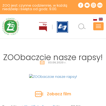
ZOO jest czynne codziennie, w każdą
niedzielę i święta od godz. 9.00.
Pok
men
ZOObaczcie nasze rapsy!
03.06.2020 r.
Zobacz film