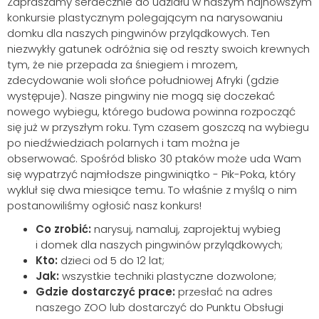
Zapraszamy serdecznie do udziału w naszym najnowszym
konkursie plastycznym polegającym na narysowaniu
domku dla naszych pingwinów przylądkowych. Ten
niezwykły gatunek odróżnia się od reszty swoich krewnych
tym, że nie przepada za śniegiem i mrozem,
zdecydowanie woli słońce południowej Afryki (gdzie
występuje). Nasze pingwiny nie mogą się doczekać
nowego wybiegu, którego budowa powinna rozpocząć
się już w przyszłym roku. Tym czasem goszczą na wybiegu
po niedźwiedziach polarnych i tam można je
obserwować. Spośród blisko 30 ptaków może uda Wam
się wypatrzyć najmłodsze pingwiniątko - Pik-Poka, który
wykluł się dwa miesiące temu. To właśnie z myślą o nim
postanowiliśmy ogłosić nasz konkurs!
Co zrobić:
narysuj, namaluj, zaprojektuj wybieg
i domek dla naszych pingwinów przylądkowych;
Kto:
dzieci od 5 do 12 lat;
Jak:
wszystkie techniki plastyczne dozwolone;
Gdzie dostarczyć prace:
przesłać na adres
naszego ZOO lub dostarczyć do Punktu Obsługi