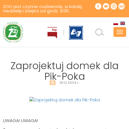
ZOO jest czynne codziennie, w każdą
niedzielę i święta od godz. 9.00.
Pok
men
Zaprojektuj domek dla
Pik-Poka
18.12.2024 r.
UWAGA! UWAGA!