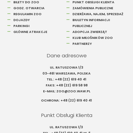
BILETY DO ZOO
PUNKT OBSŁUGI KLIENTA
GODZ. OTWARCIA
ZAMÓWIENIA PUBLICZNE
REGULAMIN ZOO
DZIERŻAWA, NAJEM, SPRZEDAŻ
DOJAZDY
BIULETYN INFORMACJI
PARKINGI
PUBLICZNEJ
GŁÓWNE ATRAKCJE
ADOPCJA ZWIERZĄT
KLUB MIŁOŚNIKÓW ZOO
PARTNERZY
Dane adresowe
UL. RATUSZOWA 1/3
03-461 WARSZAWA, POLSKA
TEL.:
+48 (22) 619 40 41
FAKS:
+48 (22) 619 58 98
E-MAIL:
ZOO@ZOO.WAW.PL
OCHRONA:
+48 (22) 619 40 41
Punkt Obsługi Klienta
UL. RATUSZOWA 1/3