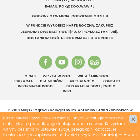
TEL.
+48 (22) 619 40 41
W. 5
E-MAIL:
POK@ZOO.WAW.PL
GODZINY OTWARCIA: CODZIENNIE OD 9.00
W PUNKCIE WYROBISZ KARTĘ ROCZNĄ, ZAKUPISZ
JEDNORAZOWE BILETY WSTĘPU, OTRZYMASZ FAKTURĘ,
DOSTANIESZ OGÓLNE INFORMACJE O OGRODZIE
O NAS
WIZYTA W ZOO
WILLA ŻABIŃSKICH
EDUKACJA
DLA MEDIÓW
AKTUALNOŚCI
KONTAKT
INFORMACJE RODO
DEKLARACJA DOSTĘPNOŚCI
INFO
© 2018 Miejski Ogród Zoologiczny im. Antoniny i Jana Żabińskich w
Warszawie | Wszelkie prawa zastrzeżone
Nasza strona używa cookies między innymi w celu gromadzenia
Projekt &
cms
:
www.zstudio.pl
statystyk oraz prawidłowego funkcjonowania serwisu. Korzystanie z
witryny bez zmiany ustawień Twojej przegladarki oznacza, że
ciasteczka będa zapisywane na Twoim urządzeniu. Pamietaj, że zawsze