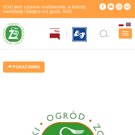
ZOO jest czynne codziennie, w każdą
niedzielę i święta od godz. 9.00.
Pok
men
POKAŻ MENU