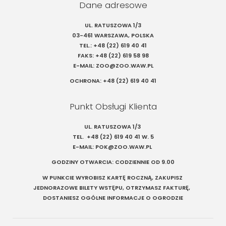
Dane adresowe
UL. RATUSZOWA 1/3
03-461 WARSZAWA, POLSKA
TEL.:
+48 (22) 619 40 41
FAKS:
+48 (22) 619 58 98
E-MAIL:
ZOO@ZOO.WAW.PL
OCHRONA:
+48 (22) 619 40 41
Punkt Obsługi Klienta
UL. RATUSZOWA 1/3
TEL.
+48 (22) 619 40 41
W. 5
E-MAIL:
POK@ZOO.WAW.PL
GODZINY OTWARCIA: CODZIENNIE OD 9.00
W PUNKCIE WYROBISZ KARTĘ ROCZNĄ, ZAKUPISZ
JEDNORAZOWE BILETY WSTĘPU, OTRZYMASZ FAKTURĘ,
DOSTANIESZ OGÓLNE INFORMACJE O OGRODZIE