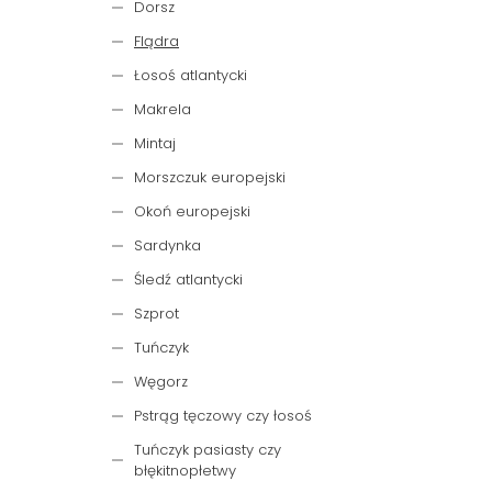
Dorsz
Flądra
Łosoś atlantycki
Makrela
Mintaj
Morszczuk europejski
Okoń europejski
Sardynka
Śledź atlantycki
Szprot
Tuńczyk
Węgorz
Pstrąg tęczowy czy łosoś
Tuńczyk pasiasty czy
błękitnopłetwy