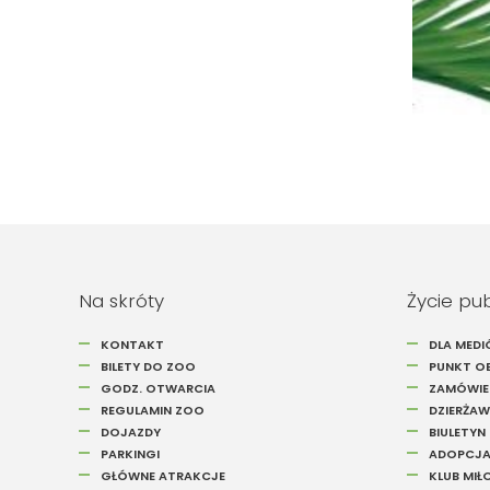
Na skróty
Życie pu
KONTAKT
DLA MED
BILETY DO ZOO
PUNKT OB
GODZ. OTWARCIA
ZAMÓWIEN
REGULAMIN ZOO
DZIERŻAW
DOJAZDY
BIULETYN
PARKINGI
ADOPCJA
GŁÓWNE ATRAKCJE
KLUB MI