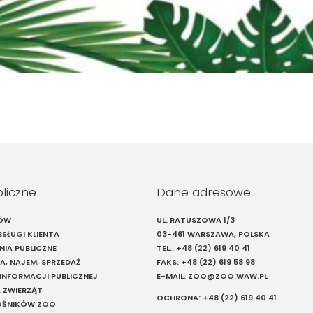
bliczne
Dane adresowe
IÓW
UL. RATUSZOWA 1/3
SŁUGI KLIENTA
03-461 WARSZAWA, POLSKA
IA PUBLICZNE
TEL.:
+48 (22) 619 40 41
A, NAJEM, SPRZEDAŻ
FAKS:
+48 (22) 619 58 98
 INFORMACJI PUBLICZNEJ
E-MAIL:
ZOO@ZOO.WAW.PL
 ZWIERZĄT
OCHRONA:
+48 (22) 619 40 41
ŁOŚNIKÓW ZOO