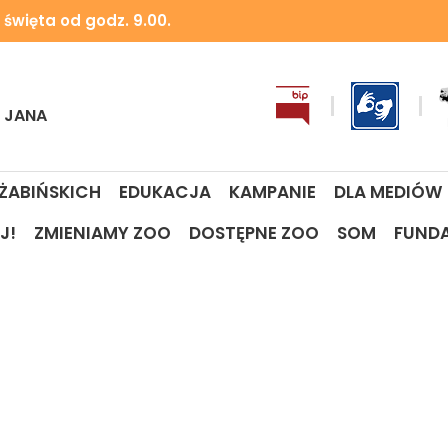
 święta od godz. 9.00.
I JANA
 ŻABIŃSKICH
EDUKACJA
KAMPANIE
DLA MEDIÓW
J!
ZMIENIAMY ZOO
DOSTĘPNE ZOO
SOM
FUND