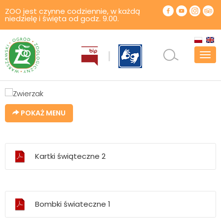
ZOO jest czynne codziennie, w każdą
niedzielę i święta od godz. 9.00.
Pok
men
POKAŻ MENU
Kartki świąteczne 2
Bombki świateczne 1