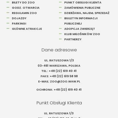
BILETY DO ZOO
PUNKT OBSŁUGI KLIENTA
GODZ. OTWARCIA
ZAMÓWIENIA PUBLICZNE
Szukaj
REGULAMIN ZOO
DZIERŻAWA, NAJEM, SPRZEDAŻ
DOJAZDY
BIULETYN INFORMACJI
PARKINGI
PUBLICZNEJ
GŁÓWNE ATRAKCJE
ADOPCJA ZWIERZĄT
KLUB MIŁOŚNIKÓW ZOO
PARTNERZY
Dane adresowe
UL. RATUSZOWA 1/3
03-461 WARSZAWA, POLSKA
TEL.:
+48 (22) 619 40 41
FAKS:
+48 (22) 619 58 98
E-MAIL:
ZOO@ZOO.WAW.PL
OCHRONA:
+48 (22) 619 40 41
Punkt Obsługi Klienta
UL. RATUSZOWA 1/3