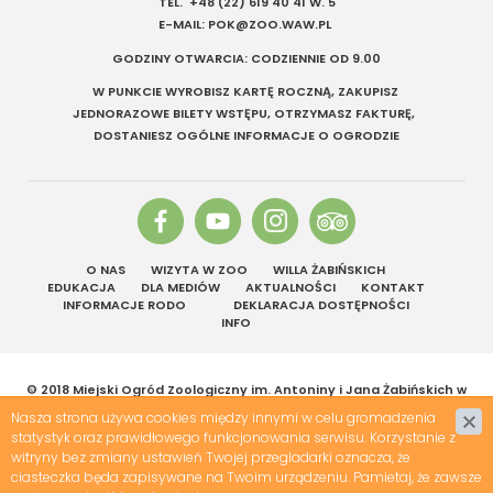
TEL.
+48 (22) 619 40 41
W. 5
E-MAIL:
POK@ZOO.WAW.PL
GODZINY OTWARCIA: CODZIENNIE OD 9.00
W PUNKCIE WYROBISZ KARTĘ ROCZNĄ, ZAKUPISZ
JEDNORAZOWE BILETY WSTĘPU, OTRZYMASZ FAKTURĘ,
DOSTANIESZ OGÓLNE INFORMACJE O OGRODZIE
O NAS
WIZYTA W ZOO
WILLA ŻABIŃSKICH
EDUKACJA
DLA MEDIÓW
AKTUALNOŚCI
KONTAKT
INFORMACJE RODO
DEKLARACJA DOSTĘPNOŚCI
INFO
© 2018 Miejski Ogród Zoologiczny im. Antoniny i Jana Żabińskich w
Warszawie | Wszelkie prawa zastrzeżone
Nasza strona używa cookies między innymi w celu gromadzenia
Projekt &
cms
:
www.zstudio.pl
statystyk oraz prawidłowego funkcjonowania serwisu. Korzystanie z
witryny bez zmiany ustawień Twojej przegladarki oznacza, że
ciasteczka będa zapisywane na Twoim urządzeniu. Pamietaj, że zawsze