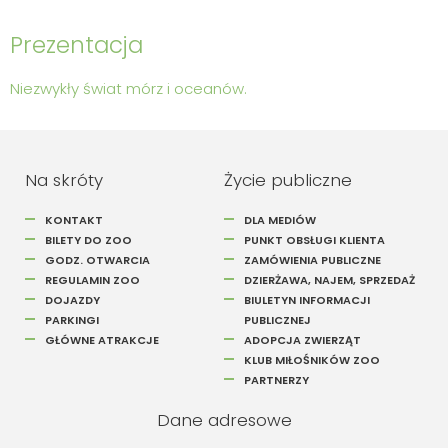
Prezentacja
Niezwykły świat mórz i oceanów.
Na skróty
Życie publiczne
KONTAKT
DLA MEDIÓW
BILETY DO ZOO
PUNKT OBSŁUGI KLIENTA
GODZ. OTWARCIA
ZAMÓWIENIA PUBLICZNE
REGULAMIN ZOO
DZIERŻAWA, NAJEM, SPRZEDAŻ
DOJAZDY
BIULETYN INFORMACJI
PARKINGI
PUBLICZNEJ
GŁÓWNE ATRAKCJE
ADOPCJA ZWIERZĄT
KLUB MIŁOŚNIKÓW ZOO
PARTNERZY
Dane adresowe