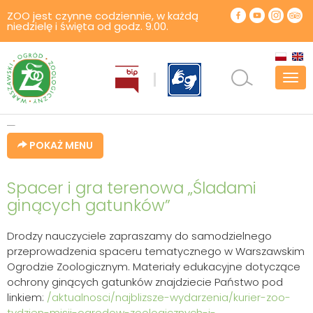
ZOO jest czynne codziennie, w każdą
niedzielę i święta od godz. 9.00.
Pok
men
POKAŻ MENU
Spacer i gra terenowa „Śladami
ginących gatunków”
Drodzy nauczyciele zapraszamy do samodzielnego
przeprowadzenia spaceru tematycznego w Warszawskim
Ogrodzie Zoologicznym. Materiały edukacyjne dotyczące
ochrony ginących gatunków znajdziecie Państwo pod
linkiem:
/aktualnosci/najblizsze-wydarzenia/kurier-zoo-
tydzien-misji-ogrodow-zoologicznych-i-