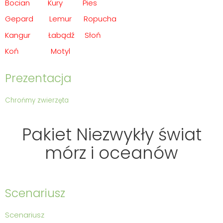
Bocian
Kury
Pies
Gepard
Lemur
Ropucha
Kangur
Łabądź
Słoń
Koń
Motyl
Prezentacja
Szukaj
Ch
rońmy zwierzęta
Pakiet Niezwykły świat
mórz i oceanów
Scenariusz
Scenariusz