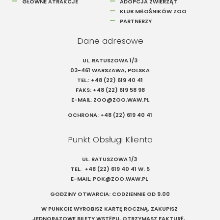
GŁÓWNE ATRAKCJE
ADOPCJA ZWIERZĄT
KLUB MIŁOŚNIKÓW ZOO
PARTNERZY
Dane adresowe
UL. RATUSZOWA 1/3
03-461 WARSZAWA, POLSKA
TEL.:
+48 (22) 619 40 41
FAKS:
+48 (22) 619 58 98
E-MAIL:
ZOO@ZOO.WAW.PL
OCHRONA:
+48 (22) 619 40 41
Punkt Obsługi Klienta
UL. RATUSZOWA 1/3
TEL.
+48 (22) 619 40 41
W. 5
E-MAIL:
POK@ZOO.WAW.PL
GODZINY OTWARCIA: CODZIENNIE OD 9.00
W PUNKCIE WYROBISZ KARTĘ ROCZNĄ, ZAKUPISZ
JEDNORAZOWE BILETY WSTĘPU, OTRZYMASZ FAKTURĘ,