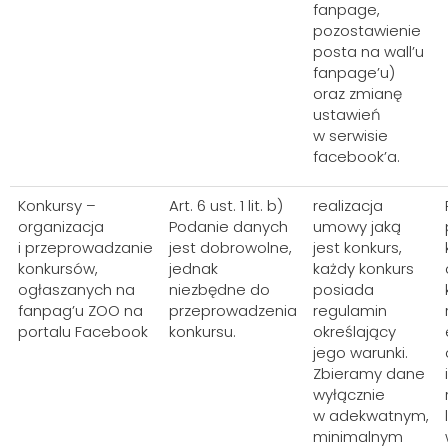
fanpage,
pozostawienie
posta na wall’u
fanpage’u)
oraz zmianę
ustawień
w serwisie
facebook’a.
Konkursy –
Art. 6 ust. 1 lit. b)
realizacja
organizacja
Podanie danych
umowy jaką
i przeprowadzanie
jest dobrowolne,
jest konkurs,
konkursów,
jednak
każdy konkurs
ogłaszanych na
niezbędne do
posiada
fanpag’u ZOO na
przeprowadzenia
regulamin
portalu Facebook
konkursu.
określający
jego warunki.
Zbieramy dane
wyłącznie
w adekwatnym,
minimalnym