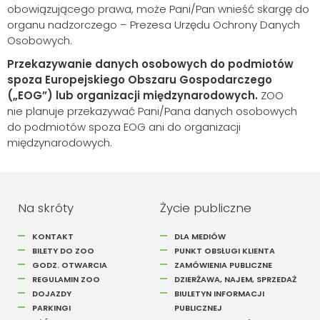
obowiązującego prawa, może Pani/Pan wnieść skargę do
organu nadzorczego – Prezesa Urzędu Ochrony Danych
Osobowych.
Przekazywanie danych osobowych do podmiotów
spoza Europejskiego Obszaru Gospodarczego
(„EOG”) lub organizacji międzynarodowych.
ZOO
nie planuje przekazywać Pani/Pana danych osobowych
do podmiotów spoza EOG ani do organizacji
międzynarodowych.
Na skróty
Życie publiczne
KONTAKT
DLA MEDIÓW
BILETY DO ZOO
PUNKT OBSŁUGI KLIENTA
GODZ. OTWARCIA
ZAMÓWIENIA PUBLICZNE
REGULAMIN ZOO
DZIERŻAWA, NAJEM, SPRZEDAŻ
DOJAZDY
BIULETYN INFORMACJI
PARKINGI
PUBLICZNEJ