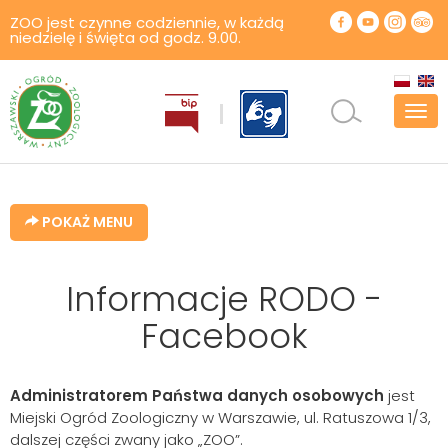
ZOO jest czynne codziennie, w każdą
niedzielę i święta od godz. 9.00.
Pok
men
POKAŻ MENU
Informacje RODO -
Facebook
Administratorem Państwa danych osobowych
jest
Miejski Ogród Zoologiczny w Warszawie, ul. Ratuszowa 1/3,
dalszej części zwany jako „ZOO”.