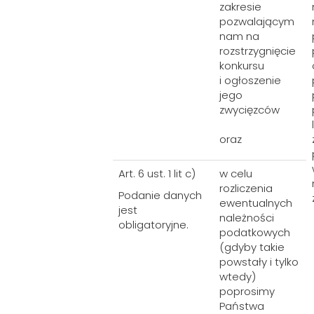
zakresie
pozwalającym
nam na
rozstrzygnięcie
konkursu
i ogłoszenie
jego
zwycięzców
oraz
Art. 6 ust. 1 lit c)
w celu
rozliczenia
Podanie danych
ewentualnych
jest
należności
obligatoryjne.
podatkowych
(gdyby takie
powstały i tylko
wtedy)
poprosimy
Państwa