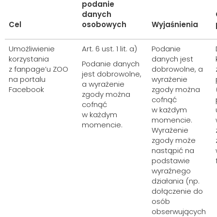
podanie
danych
Cel
osobowych
Wyjaśnienia
Umożliwienie
Art. 6 ust. 1 lit. a)
Podanie
korzystania
danych jest
Podanie danych
z fanpage’u ZOO
dobrowolne, a
jest dobrowolne,
na portalu
wyrażenie
a wyrażenie
Facebook
zgody można
zgody można
cofnąć
cofnąć
w każdym
w każdym
momencie.
momencie.
Wyrażenie
zgody może
nastąpić na
podstawie
wyraźnego
działania (np.
dołączenie do
osób
obserwujących