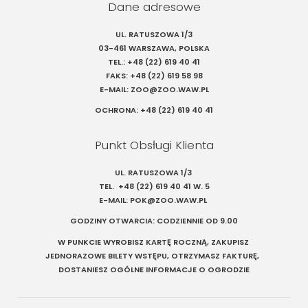
Dane adresowe
UL. RATUSZOWA 1/3
03-461 WARSZAWA, POLSKA
TEL.:
+48 (22) 619 40 41
FAKS:
+48 (22) 619 58 98
E-MAIL:
ZOO@ZOO.WAW.PL
OCHRONA:
+48 (22) 619 40 41
Punkt Obsługi Klienta
UL. RATUSZOWA 1/3
TEL.
+48 (22) 619 40 41
W. 5
E-MAIL:
POK@ZOO.WAW.PL
GODZINY OTWARCIA: CODZIENNIE OD 9.00
W PUNKCIE WYROBISZ KARTĘ ROCZNĄ, ZAKUPISZ
JEDNORAZOWE BILETY WSTĘPU, OTRZYMASZ FAKTURĘ,
DOSTANIESZ OGÓLNE INFORMACJE O OGRODZIE