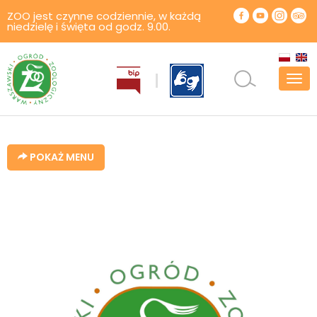
ZOO jest czynne codziennie, w każdą
niedzielę i święta od godz. 9.00.
Pok
men
POKAŻ MENU