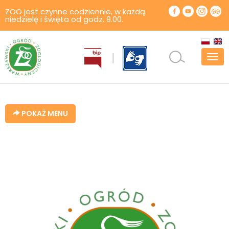
ZOO jest czynne codziennie, w każdą
niedzielę i święta od godz. 9.00.
Pok
men
POKAŻ MENU