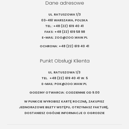
Dane adresowe
UL. RATUSZOWA 1/3
03-461 WARSZAWA, POLSKA
TEL.:
+48 (22) 619 40 41
FAKS:
+48 (22) 619 58 98
E-MAIL:
ZOO@ZOO.WAW.PL
OCHRONA:
+48 (22) 619 40 41
Punkt Obsługi Klienta
UL. RATUSZOWA 1/3
TEL.
+48 (22) 619 40 41
W. 5
E-MAIL:
POK@ZOO.WAW.PL
GODZINY OTWARCIA: CODZIENNIE OD 9.00
W PUNKCIE WYROBISZ KARTĘ ROCZNĄ, ZAKUPISZ
JEDNORAZOWE BILETY WSTĘPU, OTRZYMASZ FAKTURĘ,
DOSTANIESZ OGÓLNE INFORMACJE O OGRODZIE