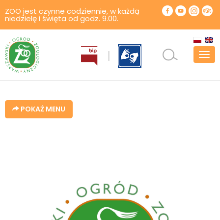
ZOO jest czynne codziennie, w każdą
niedzielę i święta od godz. 9.00.
Pok
men
POKAŻ MENU