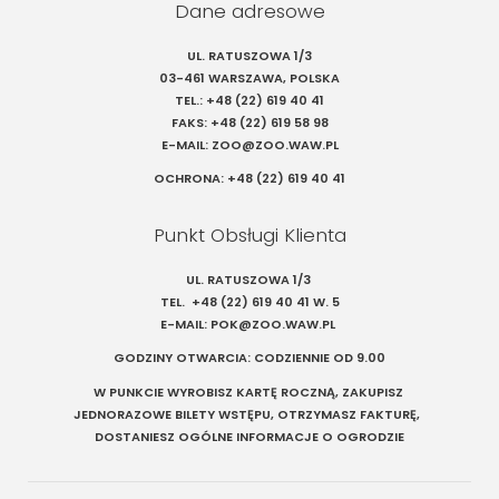
Dane adresowe
UL. RATUSZOWA 1/3
03-461 WARSZAWA, POLSKA
TEL.:
+48 (22) 619 40 41
FAKS:
+48 (22) 619 58 98
E-MAIL:
ZOO@ZOO.WAW.PL
OCHRONA:
+48 (22) 619 40 41
Punkt Obsługi Klienta
UL. RATUSZOWA 1/3
TEL.
+48 (22) 619 40 41
W. 5
E-MAIL:
POK@ZOO.WAW.PL
GODZINY OTWARCIA: CODZIENNIE OD 9.00
W PUNKCIE WYROBISZ KARTĘ ROCZNĄ, ZAKUPISZ
JEDNORAZOWE BILETY WSTĘPU, OTRZYMASZ FAKTURĘ,
DOSTANIESZ OGÓLNE INFORMACJE O OGRODZIE